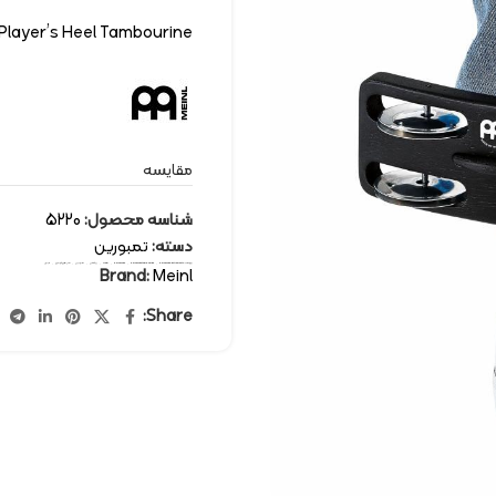
Player’s Heel Tambourine
مقایسه
شناسه محصول:
5220
دسته:
تمبورین
برچسب:
percussion-instruments
,
percussion tambourine
,
percussion
,
Meinl
,
پرکاشن
,
تمبورین
,
سازهای کوبه ای
,
مینل
Brand:
Meinl
Share: