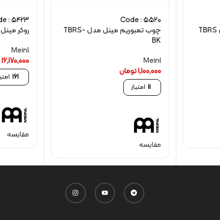
e : 5423
Code : 5520
چوب تمبوریم مینل مدل TBRS-
روکر مینل مدل
BK
Meinl
Meinl
16,170,000
ت
1,100,000
تومان
161
امتیا
11
امتیاز
مقایسه
مقایسه