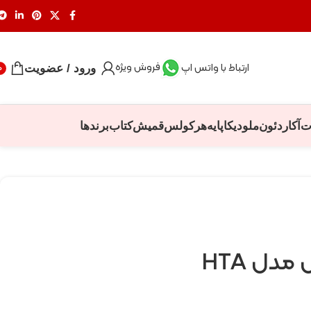
فروش ویژه
ارتباط با واتس اپ
ورود / عضویت
0
ت
آکاردئون
ملودیکا
پایه
هرکولس
قمیش
کتاب
برندها
دل HTA