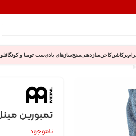
رام
پرکاشن
کاخن
سازدهنی
سنج
سازهای بادی
ست تومبا و کونگا
فلو
تمبورین مینل م
ناموجود