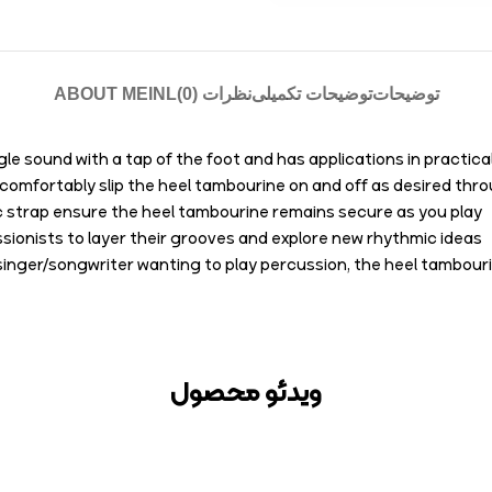
توضیحات
توضیحات تکمیلی
نظرات (0)
ABOUT MEINL
 jingle sound with a tap of the foot and has applications in practi
 comfortably slip the heel tambourine on and off as desired thr
c strap ensure the heel tambourine remains secure as you play
ssionists to layer their grooves and explore new rhythmic ideas
r singer/songwriter wanting to play percussion, the heel tambour
ویدئو محصول