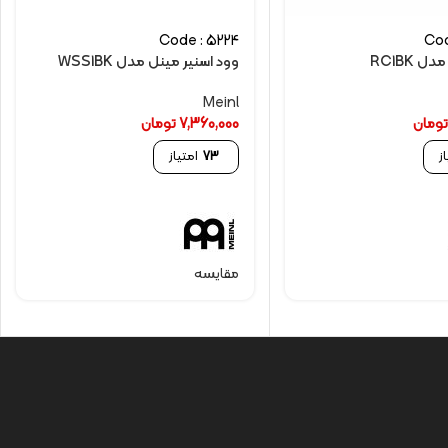
Code : 5224
Cod
 RC1BK
وود اسنیر مینل مدل WSS1BK
Meinl
ومان
7,360,000
تومان
ز
73
امتیاز
مقایسه