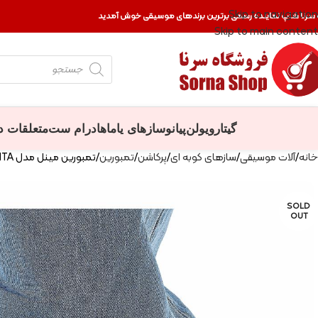
Skip to navigation
 سرنا شاپ نماینده رسمی برترین برندهای موسیقی خوش آمدید
Skip to main content
گیتار
ویولن
پیانو
سازهای یاماها
درام ست
متعلقات د
خانه
آلات موسیقی
سازهای کوبه ای
پرکاشن
تمبورین
تمبورین مینل مدل HTA
SOLD
OUT