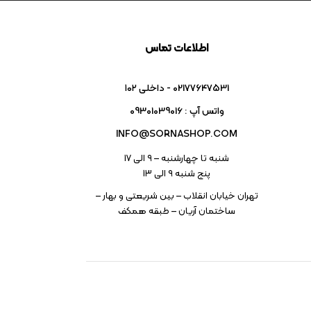
اطلاعات تماس
02177647531 - داخلی ۱۰۲
واتس آپ : 09301039016
INFO@SORNASHOP.COM
شنبه تا چهارشنبه – ۹ الی 17
پنج شنبه ۹ الی 13
تهران خیابان انقلاب – بین شریعتی و بهار –
ساختمان آریان – طبقه همکف