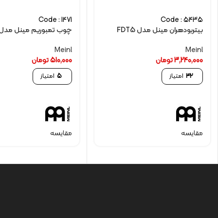
Code : 1471
Code : 5435
بیتربودهران مینل مدل FDT5
چوب تمبوریم مینل مدل TBRS
Meinl
Meinl
3,240,000
تومان
510,000
تومان
32
امتیاز
5
امتیاز
مقایسه
مقایسه