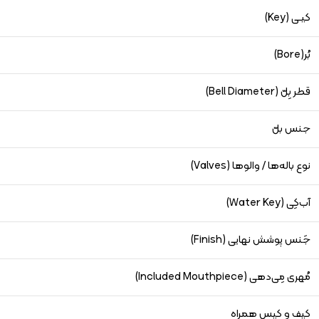
کی‎ـی (Key)
بُر‎ (Bore)
قطر بِلّ (Bell Diameter)
جنس بلّ
نوع باله‌ها / والوها (Valves)
آب‌کِی (Water Key)
جَنس پوشش نهایی (Finish)
مُهری مِی‌دهی (Included Mouthpiece)
کیف و کیس همراه