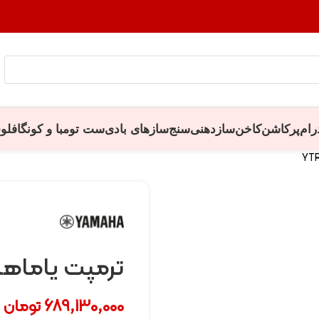
رام
پرکاشن
کاخن
سازدهنی
سنج
سازهای بادی
ست تومبا و کونگا
فلو
ترمپت یاماها مدل Xeno
689,130,000
تومان