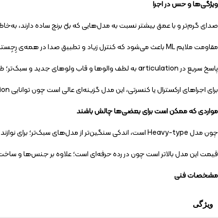
ویژگی‌ها و حس در اجرا
صدای گرم‌تر و با عمق بیشتر نسبت به مدل‌هایی که بلّ برنج ساده دارند، به‌خاطر جنس  Brass
مقاومت ملایم ML باعث می‌شود که کنترل زیاد و تطبیق صدا در همه‌ی رِجِسترها راحت‌تر باشد؛ نه خیلی سخت، نه خیلی نرم.
پاسخ سریع در articulation به لطف والوها و قاب ولوهای جدید و سبک‌تر؛ طراحی داخلی بهبود یافته در مسیر هوا باعث بهبود انتقال هوا شده.
برای اجراهای ارکسترال یا کنسرتی، این مدل گزینه‌ای عالی است چون توانایی projection بالا دارد و در فضاهای بزرگ صدا را به خوبی منتقل می‌کند.
مواردی که ممکن است برای بعضی‌ها چالش باشند
چون مدل Heavy-type است، اندکی سنگین‌تر از مدل‌های سبک‌تر؛ برای نوازندگانی که زیاد می‌نوازند یا موقعیت‌هایی با سختی حمل زیاد دارند، ممکن است کمی خستگی داشته باشد.
قیمت این مدل بالاتر است چون در رده حرفه‌ای است؛ علاوه بر جنس‌‌ها و ساخ
مشخصات فنی
ویژگی