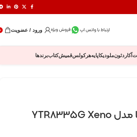
فروش ویژه
ارتباط با واتس اپ
ورود / عضویت
0
ت
آکاردئون
ملودیکا
پایه
هرکولس
قمیش
کتاب
برندها
YTR8335G 