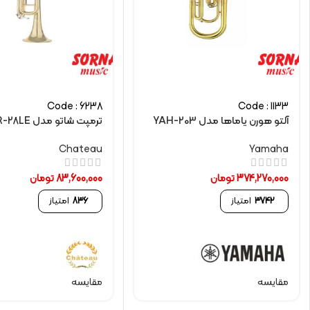
Code : 6238
Code : 1133
آلتو هورن یاماها مدل YAH-203
ترمپت شاتو مدل CTR-28LE
Chateau
Yamaha
374,270,000
تومان
83,600,000
تومان
3742
امتیاز
836
امتیاز
مقایسه
مقایسه