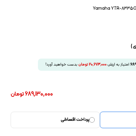
Yamaha YTR-8335G 
 )
689
امتیاز به ارزش
20,673,000
تومان
بدست خواهید آورد!
689,130,000
تومان
پرداخت اقساطی