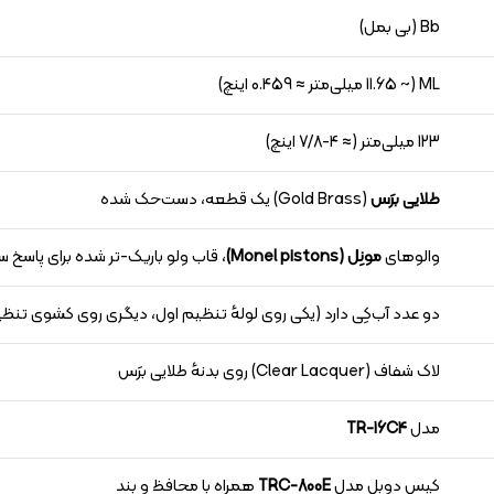
Bb (بی بمل)
ML (~ 11.65 میلی‌متر ≈ 0.459 اینچ)
123 میلی‌متر (≈ 4-7/8 اینچ)
طلایی برَس
(Gold Brass) یک قطعه، دست‌حک شده
والوهای
مونِل (Monel pistons)
، قاب ولو باریک-تر شده برای پاسخ سر
دو عدد آب‌کِی دارد (یکی روی لولهٔ تنظیم اول، دیگری روی کشوی تنظ
لاک شفاف (Clear Lacquer) روی بدنهٔ طلایی برَس
مدل
TR-16C4
کیس دوبِل مدل
TRC-800E
همراه با محافظ و بند