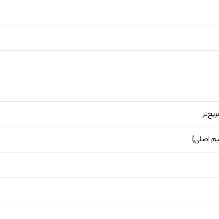
یع‌تر
یم اصلی)