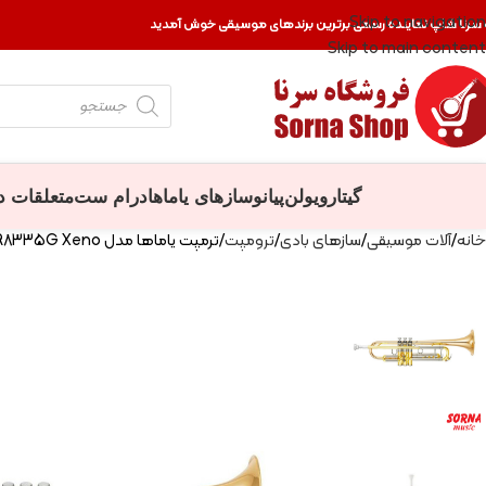
Skip to navigation
 سرنا شاپ نماینده رسمی برترین برندهای موسیقی خوش آمدید
Skip to main content
گیتار
ویولن
پیانو
سازهای یاماها
درام ست
متعلقات د
خانه
آلات موسیقی
سازهای بادی
ترومپت
ترمپت یاماها مدل YTR8335G Xeno