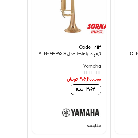
Code : 1413
ترمپت یاماها مدل YTR-4335G
Yamaha
306,200,000
تومان
3062
امتیاز
مقایسه