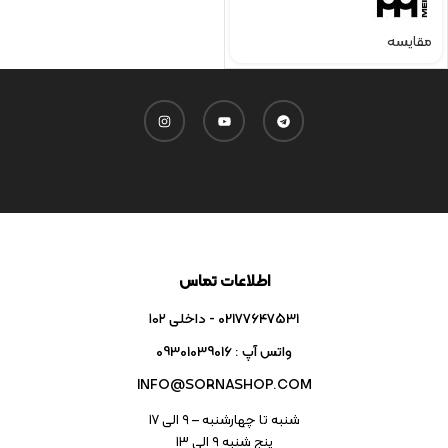
مقایسه
اطلاعات تماس
02177647531 - داخلی ۱۰۲
واتس آپ : 09301039016
INFO@SORNASHOP.COM
شنبه تا چهارشنبه – ۹ الی 17
پنج شنبه ۹ الی 13