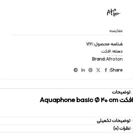
مقایسه
شناسه محصول:
7161
دسته:
افکت
برچسب:
effect
,
Afroton
,
افروتن
,
افکت
Brand:
Afroton
Share:
توضیحات
افکت Aquaphone basic Ø 40 cm
توضیحات تکمیلی
نظرات (0)