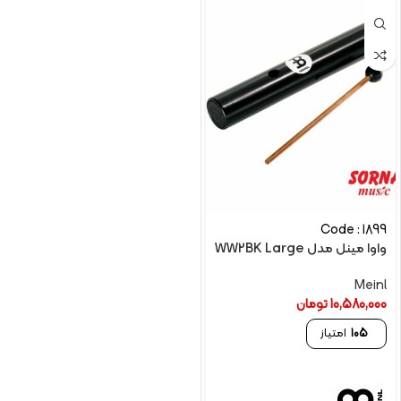
Code : 1899
واوا مینل مدل WW2BK Large
Meinl
10,580,000
تومان
105
امتیاز