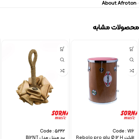
About Afroton
محصولات مشابه
Code : 5242
Code : 7116
افکت Rebolo pro alu Ø 12 H
برد مینل مدل BI2NT