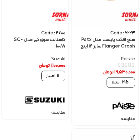
Code : 4600
Code : 6223
سنج افکت پایست مدل Pstx
کاستانت سوزوکی مدل SC-
Flanger Crash سایز 14 اینچ
100W
Suzuki
Paiste
1,100,000
تومان
19,530,000
تومان
11
امتیاز
195
امتیاز
مقایسه
مقایسه