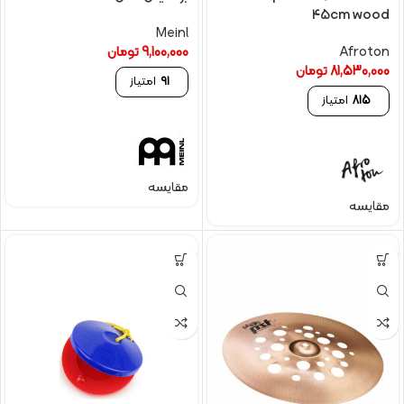
45cm wood
Meinl
Afroton
9,100,000
تومان
81,530,000
تومان
91
امتیاز
815
امتیاز
مقایسه
مقایسه