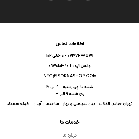
اطلاعات تماس
02177647531 - داخلی ۱۰۲
واتس آپ : 09301039016
INFO@SORNASHOP.COM
شنبه تا چهارشنبه – ۹ الی 17
پنج شنبه ۹ الی 13
تهران خیابان انقلاب – بین شریعتی و بهار – ساختمان آریان – طبقه همکف
خدمات ما
درباره ما