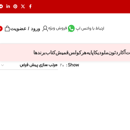
فروش ویژه
ارتباط با واتس اپ
ورود / عضویت
0
ت
آکاردئون
ملودیکا
پایه
هرکولس
قمیش
کتاب
برندها
۲۰
Show