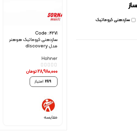
ساز
سازدهنی کروماتیک
Code : 4271
سازدهنی کروماتیک هوهنر
مدل discovery
Hohner
28,980,000
تومان
289
امتیاز
مقایسه