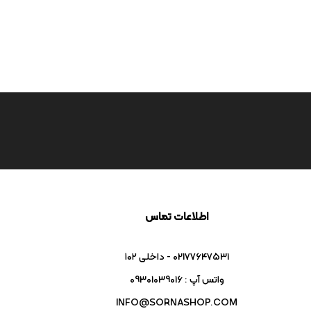
اطلاعات تماس
02177647531 - داخلی ۱۰۲
واتس آپ : 09301039016
INFO@SORNASHOP.COM