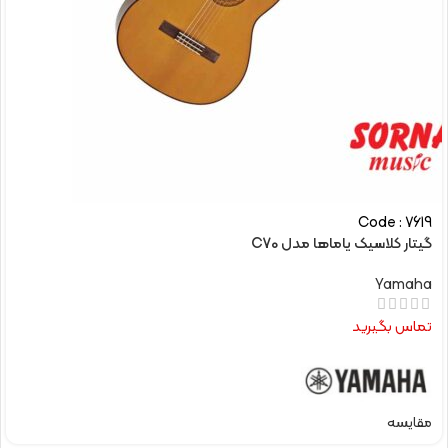
Code : 7619
گیتار کلاسیک یاماها مدل C70
Yamaha
تماس بگیرید
مقایسه