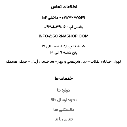
اطلاعات تماس
02177647531 - داخلی ۱۰۲
واتس آپ : 09301039016
INFO@SORNASHOP.COM
شنبه تا چهارشنبه – ۹ الی 17
پنج شنبه ۹ الی 13
تهران خیابان انقلاب – بین شریعتی و بهار – ساختمان آریان – طبقه همکف
خدمات ما
درباره ما
نحوه ارسال کالا
دانستنی ها
تماس با ما