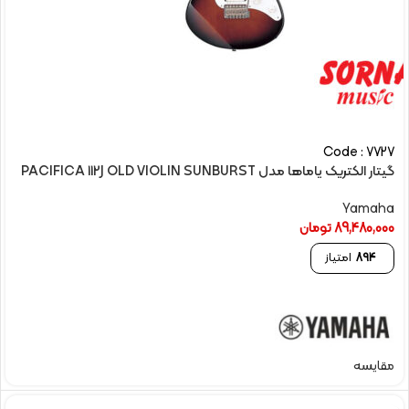
Code : 7727
گیتار الکتريک یاماها مدل PACIFICA 112J OLD VIOLIN SUNBURST
Yamaha
89,480,000
تومان
894
امتیاز
مقایسه