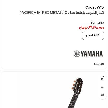
Code : 7728
گیتار الکتريک یاماها مدل PACIFICA 112J RED METALLIC
Yamaha
89,480,000
تومان
894
امتیاز
مقایسه