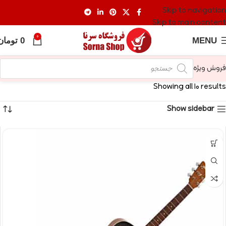
Skip to navigation
Skip to main content
0
MENU
0
تومان
فروش ویژه
Showing all 10 results
Show sidebar