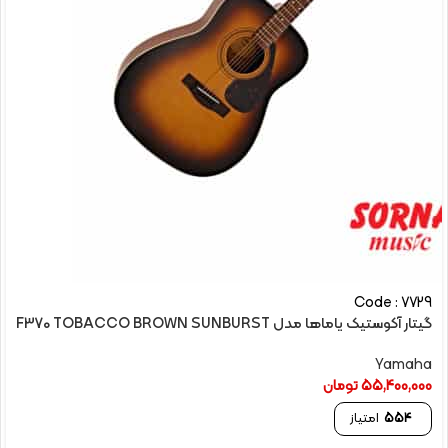
Code : 7729
گیتار آکوستیک یاماها مدل F370 TOBACCO BROWN SUNBURST
Yamaha
55,400,000
تومان
554
امتیاز