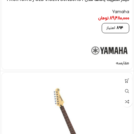
Yamaha
89,480,000
تومان
894
امتیاز
مقایسه