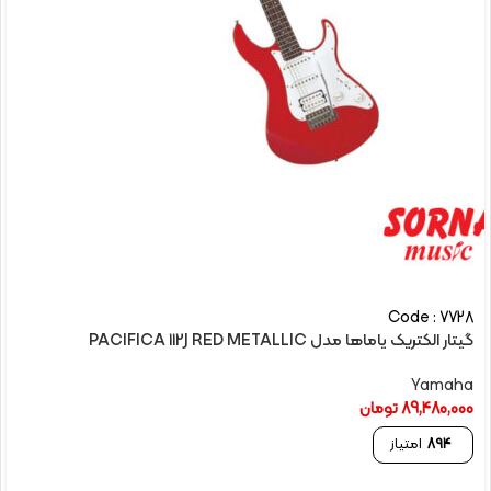
Code : 7728
گیتار الکتريک یاماها مدل PACIFICA 112J RED METALLIC
Yamaha
89,480,000
تومان
894
امتیاز