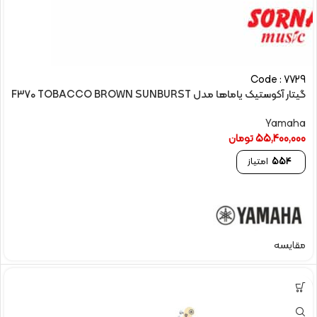
Code : 7729
گیتار آکوستیک یاماها مدل F370 TOBACCO BROWN SUNBURST
Yamaha
55,400,000
تومان
554
امتیاز
مقایسه