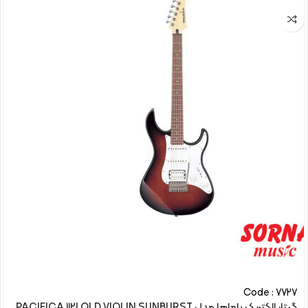
Code : 7727
گیتار الکتريک یاماها مدل PACIFICA 112J OLD VIOLIN SUNBURST