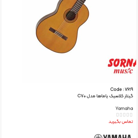
Code : 7619
گیتار کلاسیک یاماها مدل C70
Yamaha
تماس بگیرید