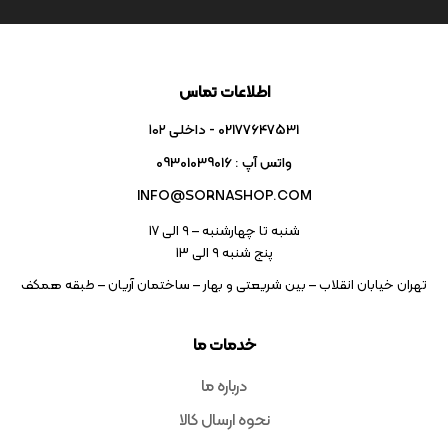
اطلاعات تماس
02177647531 - داخلی ۱۰۲
واتس آپ : 09301039016
INFO@SORNASHOP.COM
شنبه تا چهارشنبه – ۹ الی 17
پنج شنبه ۹ الی 13
تهران خیابان انقلاب – بین شریعتی و بهار – ساختمان آریان – طبقه همکف
خدمات ما
درباره ما
نحوه ارسال کالا