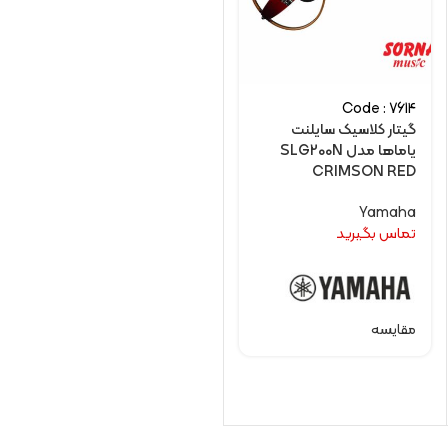
Code : 7614
گیتار کلاسیک سایلنت
یاماها مدل SLG200N
CRIMSON RED
Yamaha
تماس بگیرید
مقایسه