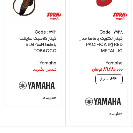
Code : 7612
Code : 7728
گیتار الکتريک یاماها مدل
گیتار کلاسیک سایلنت
PACIFICA 112J RED
یاماها SLG200N
TOBACCO
METALLIC
Yamaha
Yamaha
89,480,000
تومان
تماس بگیرید
894
امتیاز
مقایسه
مقایسه