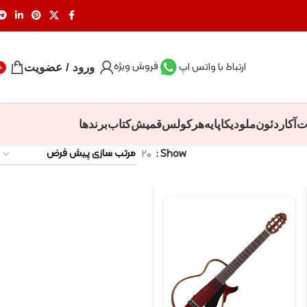
فروش ویژه
ارتباط با واتس اپ
ورود / عضویت
0
ت
آکاردئون
ملودیکا
پایه
هرکولس
قمیش
کتاب
برندها
۲۰
Show