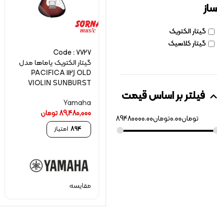
ساز
گیتار الکتریک
گیتار کلاسیک
Code : 7727
گیتار الکتريک یاماها مدل
PACIFICA 112J OLD
VIOLIN SUNBURST
فیلتر بر اساس قیمت
Yamaha
89,480,000
تومان
تومان
0.00
تومان
89480000.00
894
امتیاز
مقایسه