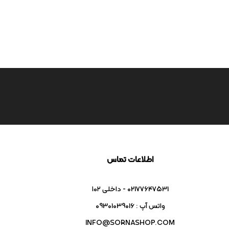
اطلاعات تماس
02177647531 - داخلی ۱۰۲
واتس آپ : 09301039016
INFO@SORNASHOP.COM