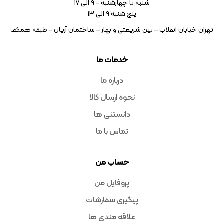
شنبه تا چهارشنبه – ۹ الی 17
پنج شنبه ۹ الی 13
تهران خیابان انقلاب – بین شریعتی و بهار – ساختمان آریان – طبقه همکف
خدمات ما
درباره ما
نحوه ارسال کالا
دانستنی ها
تماس با ما
حساب من
پروفایل من
پیگیری سفارشات
علاقه مندی ها