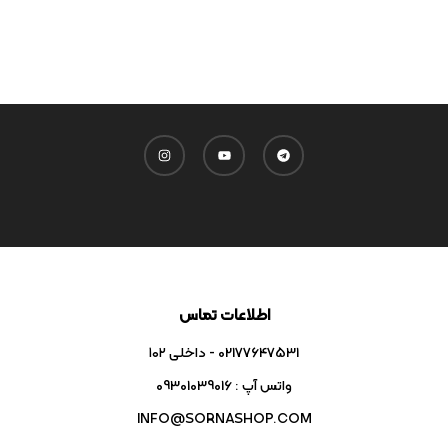
اطلاعات تماس
02177647531 - داخلی ۱۰۲
واتس آپ : 09301039016
INFO@SORNASHOP.COM