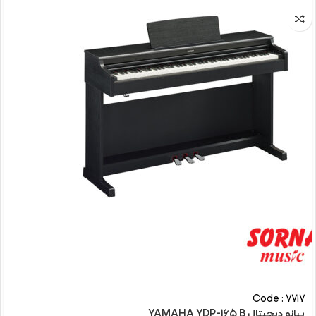
Code : 7717
پیانو دیجیتال YAMAHA YDP-165 B