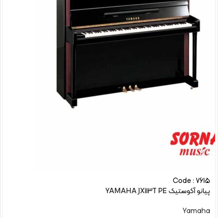
Code : 7615
پیانو آکوستیک YAMAHA JX113T PE
Yamaha