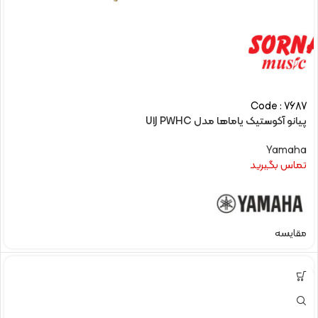
Code : 7687
پیانو آکوستیک یاماها مدل U1J PWHC
Yamaha
تماس بگیرید
مقایسه