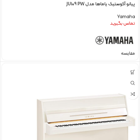
پیانو آکوستیک یاماها مدل JU109 PW
Yamaha
تماس بگیرید
مقایسه