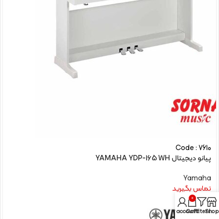
Code : 7610
پیانو دیجیتال YAMAHA YDP-165 WH
Yamaha
تماس بگیرید
0
My account
Cart
Filters
Shop