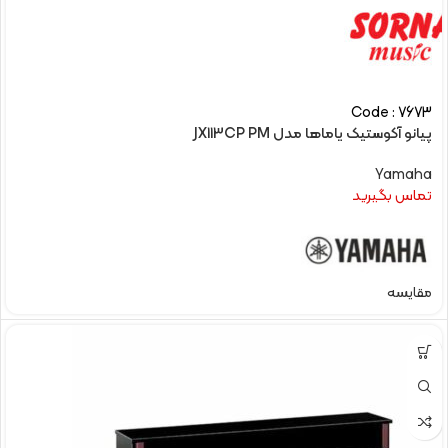
Code : 7673
پیانو آکوستیک یاماها مدل JX113CP PM
Yamaha
تماس بگیرید
مقایسه