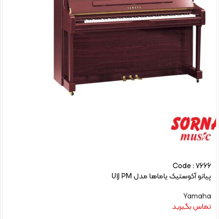
Code : 7666
پیانو آکوستیک یاماها مدل U1J PM
Yamaha
تماس بگیرید