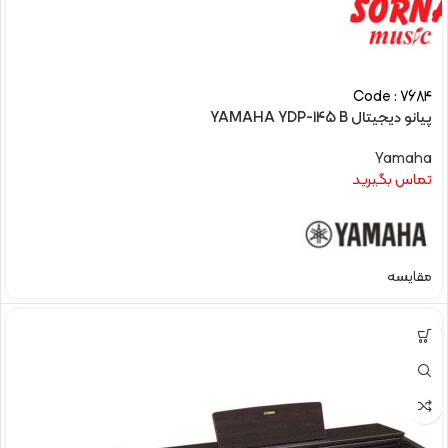
Code : 7684
پیانو دیجیتال YAMAHA YDP-145 B
Yamaha
تماس بگیرید
مقایسه