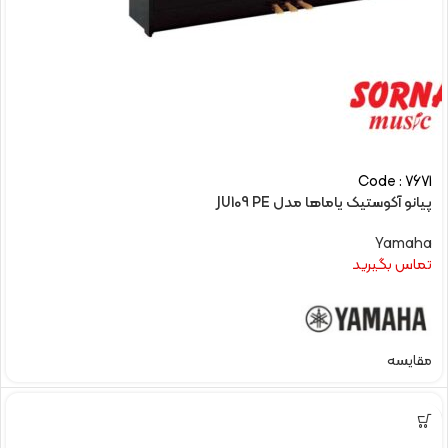
Code : 7671
پیانو آکوستیک یاماها مدل JU109 PE
Yamaha
تماس بگیرید
مقایسه