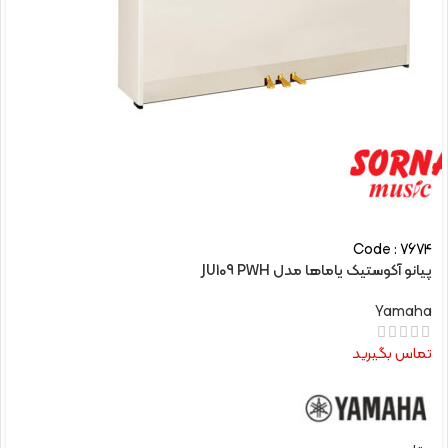
Code : 7674
پیانو آکوستیک یاماها مدل JU109 PWH
Yamaha
تماس بگیرید