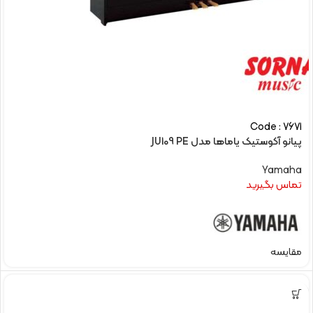
Code : 7671
پیانو آکوستیک یاماها مدل JU109 PE
Yamaha
تماس بگیرید
مقایسه