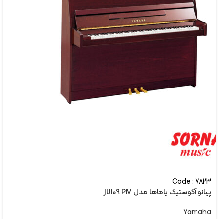
Code : 7823
پیانو آکوستیک یاماها مدل JU109 PM
Yamaha