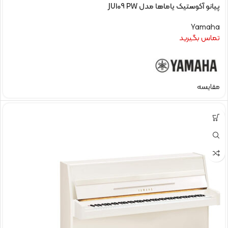
پیانو آکوستیک یاماها مدل JU109 PW
Yamaha
تماس بگیرید
مقایسه