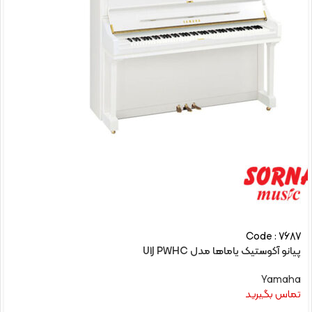
Code : 7687
پیانو آکوستیک یاماها مدل U1J PWHC
Yamaha
تماس بگیرید