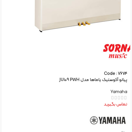
Code : 7674
پیانو آکوستیک یاماها مدل JU109 PWH
Yamaha
تماس بگیرید