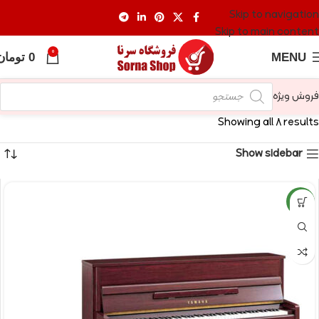
Skip to navigation
Skip to main content
0
MENU
0
تومان
فروش ویژه
Showing all 8 results
Show sidebar
NEW