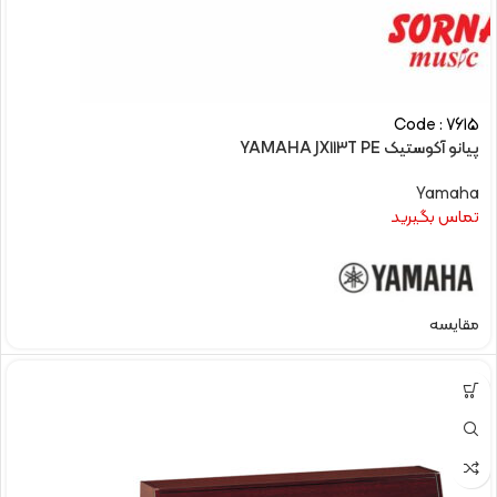
Code : 7615
پیانو آکوستیک YAMAHA JX113T PE
Yamaha
تماس بگیرید
مقایسه