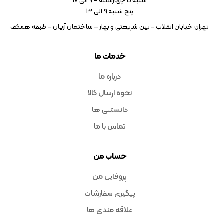
شنبه تا چهارشنبه – ۹ الی 17
پنج شنبه ۹ الی 13
تهران خیابان انقلاب – بین شریعتی و بهار – ساختمان آریان – طبقه همکف
خدمات ما
درباره ما
نحوه ارسال کالا
دانستنی ها
تماس با ما
حساب من
پروفایل من
پیگیری سفارشات
علاقه مندی ها