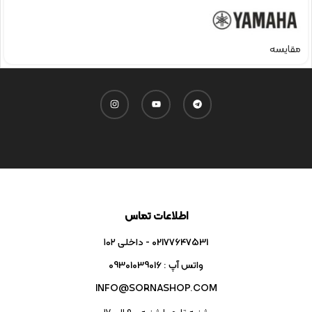
مقایسه
اطلاعات تماس
02177647531 - داخلی ۱۰۲
واتس آپ : 09301039016
INFO@SORNASHOP.COM