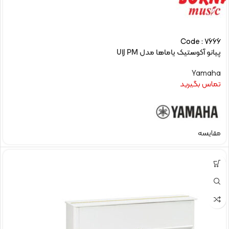
Code : 7666
پیانو آکوستیک یاماها مدل U1J PM
Yamaha
تماس بگیرید
مقایسه