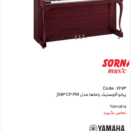
Code : 7673
پیانو آکوستیک یاماها مدل JX113CP PM
Yamaha
تماس بگیرید