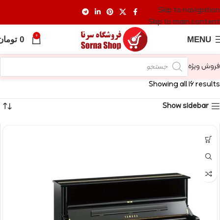
Skip to navigation
Skip to main content
0
MENU
0
تومان
فروش ویژه
Showing all 16 results
Show sidebar