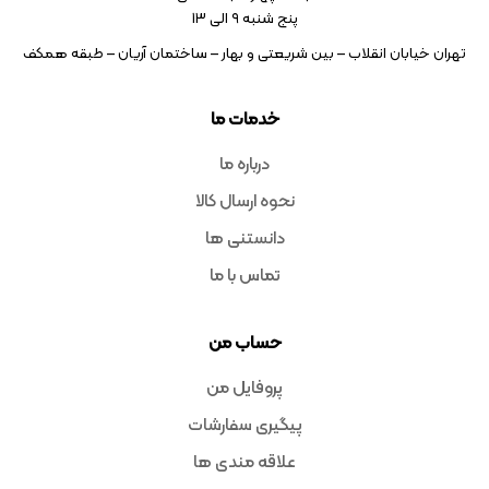
پنج شنبه ۹ الی 13
تهران خیابان انقلاب – بین شریعتی و بهار – ساختمان آریان – طبقه همکف
خدمات ما
درباره ما
نحوه ارسال کالا
دانستنی ها
تماس با ما
حساب من
پروفایل من
پیگیری سفارشات
علاقه مندی ها