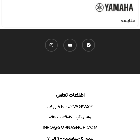
مقایسه
اطلاعات تماس
02177647531 - داخلی ۱۰۲
واتس آپ : 09301039016
INFO@SORNASHOP.COM
شنبه تا چهارشنبه – ۹ الی 17