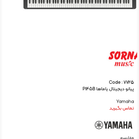
Code : 7725
پیانو دیجیتال یاماها P145B
Yamaha
تماس بگیرید
مقایسه