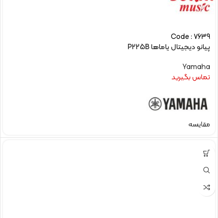
Code : 7639
پیانو دیجیتال یاماها P225B
Yamaha
تماس بگیرید
مقایسه