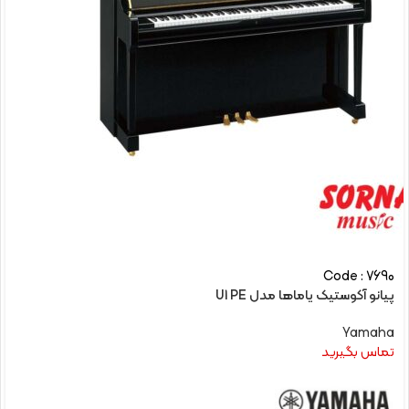
Code : 7690
پیانو آکوستیک یاماها مدل U1 PE
Yamaha
تماس بگیرید