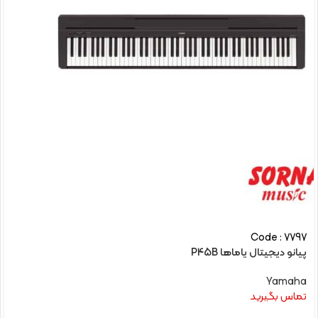
Code : 7797
پیانو دیجیتال یاماها P45B
Yamaha
تماس بگیرید