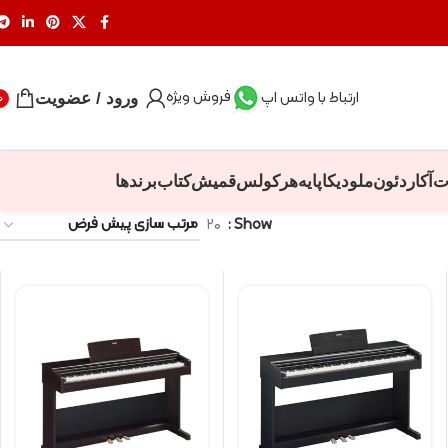
فروش ویژه
ارتباط با واتس اپ
ورود / عضویت
0
ت
آکاردئون
ملودیکا
پایه
هرکولس
قمیش
کتاب
برندها
۲۰
Show