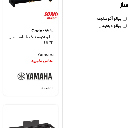
ساز
پیانو آکوستیک
پیانو دیجیتال
Code : 7690
پیانو آکوستیک یاماها مدل
U1 PE
Yamaha
تماس بگیرید
مقایسه