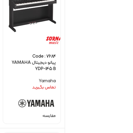
Code : 7684
پیانو دیجیتال YAMAHA
YDP-145 B
Yamaha
تماس بگیرید
مقایسه