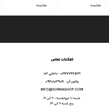
مقایسه
مقایسه
اطلاعات تماس
02177647531 - داخلی ۱۰۲
واتس آپ : 09301039016
INFO@SORNASHOP.COM
شنبه تا چهارشنبه – ۹ الی 17
پنج شنبه ۹ الی 13