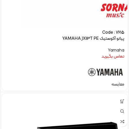
Code : 7615
پیانو آکوستیک YAMAHA JX113T PE
Yamaha
تماس بگیرید
مقایسه