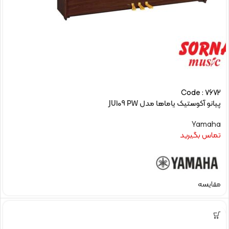
Code : 7672
پیانو آکوستیک یاماها مدل JU109 PW
Yamaha
تماس بگیرید
مقایسه