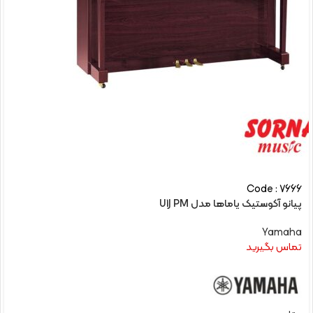
Code : 7666
پیانو آکوستیک یاماها مدل U1J PM
Yamaha
تماس بگیرید