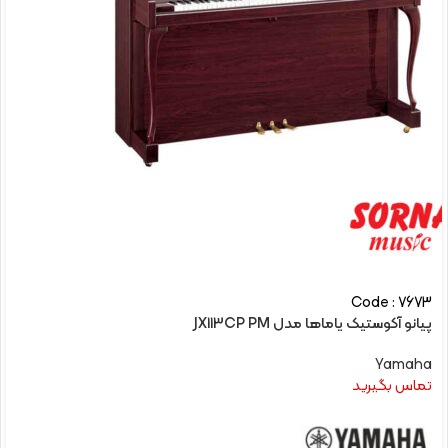
Code : 7673
پیانو آکوستیک یاماها مدل JX113CP PM
Yamaha
تماس بگیرید