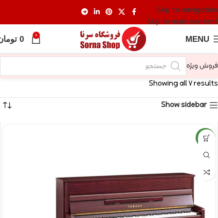
Skip to navigation
Skip to main content
0
MENU
0
تومان
فروش ویژه
Showing all 7 results
Show sidebar
NEW