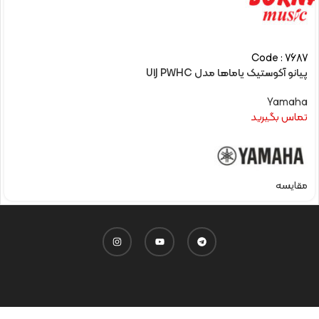
Code : 7687
پیانو آکوستیک یاماها مدل U1J PWHC
Yamaha
تماس بگیرید
مقایسه