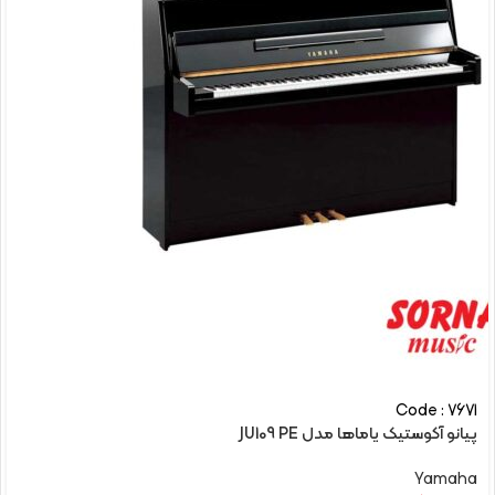
Code : 7671
پیانو آکوستیک یاماها مدل JU109 PE
Yamaha