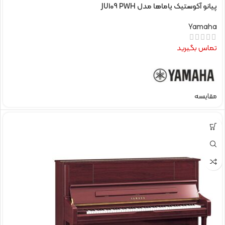
پیانو آکوستیک یاماها مدل JU109 PWH
Yamaha
تماس بگیرید
مقایسه