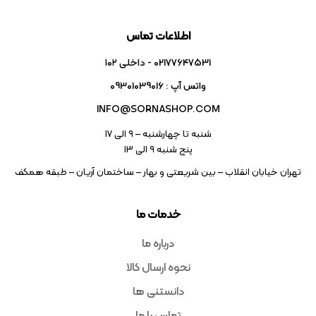
اطلاعات تماس
02177647531 - داخلی ۱۰۲
واتس آپ : 09301039016
INFO@SORNASHOP.COM
شنبه تا چهارشنبه – ۹ الی 17
پنج شنبه ۹ الی 13
تهران خیابان انقلاب – بین شریعتی و بهار – ساختمان آریان – طبقه همکف
خدمات ما
درباره ما
نحوه ارسال کالا
دانستنی ها