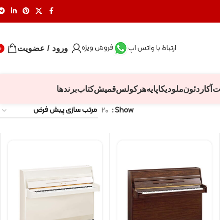
فروش ویژه
ارتباط با واتس اپ
ورود / عضویت
0
ت
آکاردئون
ملودیکا
پایه
هرکولس
قمیش
کتاب
برندها
۲۰
Show