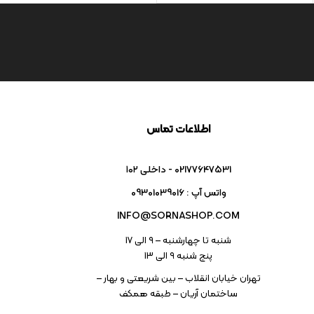
اطلاعات تماس
02177647531 - داخلی ۱۰۲
واتس آپ : 09301039016
INFO@SORNASHOP.COM
شنبه تا چهارشنبه – ۹ الی 17
پنج شنبه ۹ الی 13
تهران خیابان انقلاب – بین شریعتی و بهار –
ساختمان آریان – طبقه همکف