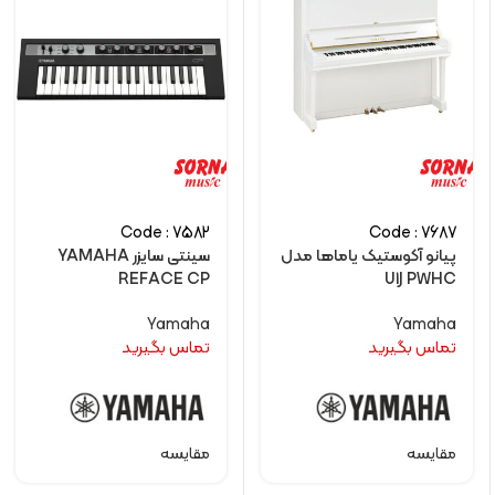
Code : 7582
Code : 7687
پیانو آکوستیک یاماها مدل
سینتی سایزر YAMAHA
REFACE CP
U1J PWHC
Yamaha
Yamaha
تماس بگیرید
تماس بگیرید
مقایسه
مقایسه