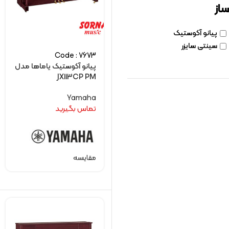
ساز
پیانو آکوستیک
سینتی سایزر
Code : 7673
پیانو آکوستیک یاماها مدل
JX113CP PM
Yamaha
تماس بگیرید
مقایسه