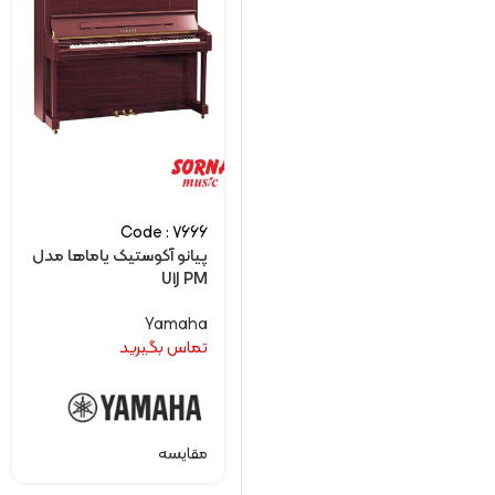
Code : 7666
پیانو آکوستیک یاماها مدل
U1J PM
Yamaha
تماس بگیرید
مقایسه