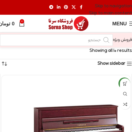
Skip to navigation
Skip to main content
0
MENU
0
تومان
فروش ویژه
Showing all 10 results
Show sidebar
NEW