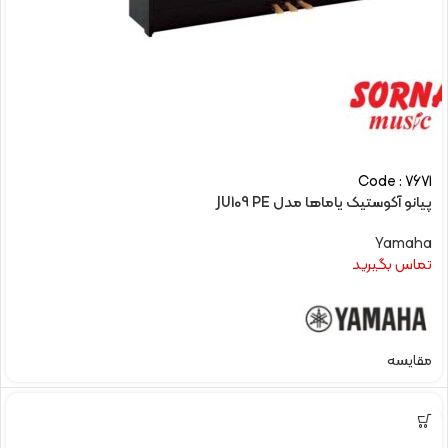
Code : 7671
پیانو آکوستیک یاماها مدل JU109 PE
Yamaha
تماس بگیرید
مقایسه