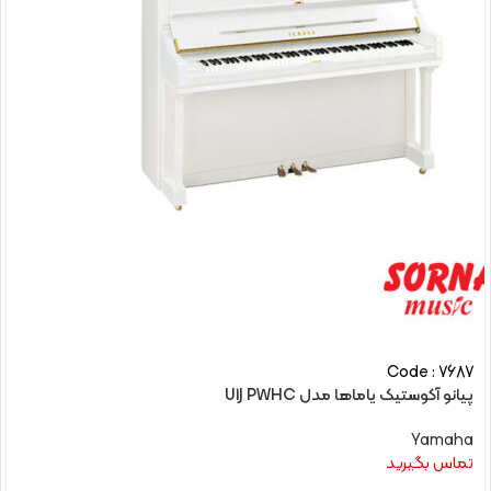
Code : 7687
پیانو آکوستیک یاماها مدل U1J PWHC
Yamaha
تماس بگیرید