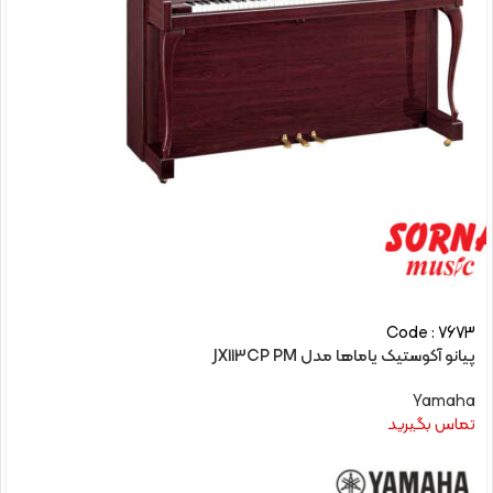
Code : 7673
پیانو آکوستیک یاماها مدل JX113CP PM
Yamaha
تماس بگیرید