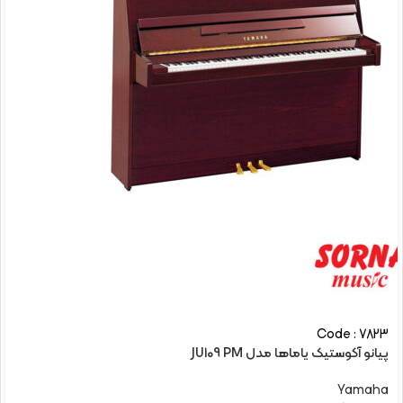
Code : 7823
پیانو آکوستیک یاماها مدل JU109 PM
Yamaha