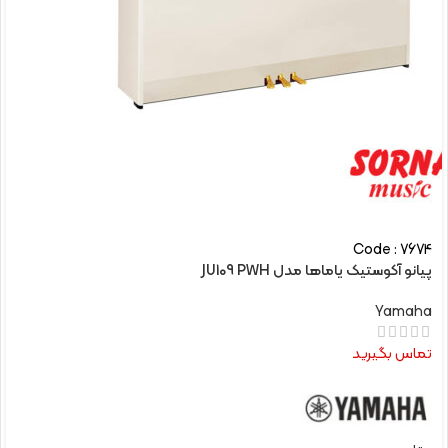
Code : 7674
پیانو آکوستیک یاماها مدل JU109 PWH
Yamaha
تماس بگیرید