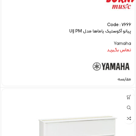
Code : 7666
پیانو آکوستیک یاماها مدل U1J PM
Yamaha
تماس بگیرید
مقایسه