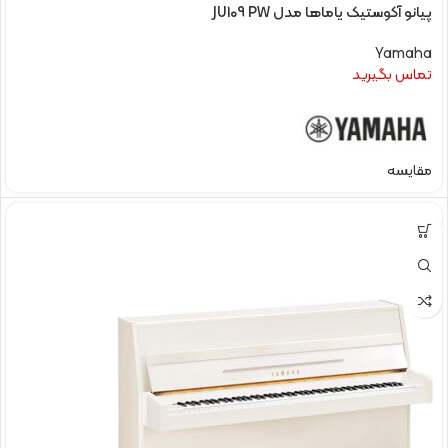
پیانو آکوستیک یاماها مدل JU109 PW
Yamaha
تماس بگیرید
مقایسه