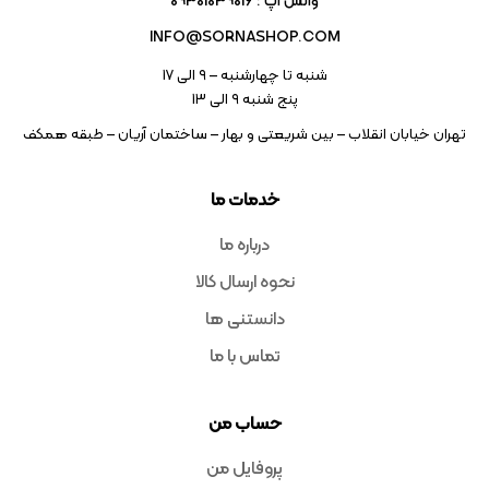
واتس آپ : 09301039016
INFO@SORNASHOP.COM
شنبه تا چهارشنبه – ۹ الی 17
پنج شنبه ۹ الی 13
تهران خیابان انقلاب – بین شریعتی و بهار – ساختمان آریان – طبقه همکف
خدمات ما
درباره ما
نحوه ارسال کالا
دانستنی ها
تماس با ما
حساب من
پروفایل من