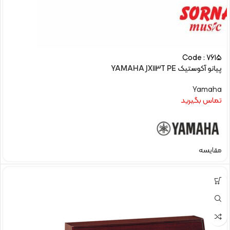
Code : 7615
پیانو آکوستیک YAMAHA JX113T PE
Yamaha
تماس بگیرید
مقایسه