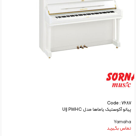
Code : 7687
پیانو آکوستیک یاماها مدل U1J PWHC
Yamaha
تماس بگیرید