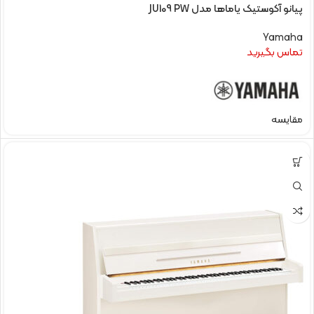
پیانو آکوستیک یاماها مدل JU109 PW
Yamaha
تماس بگیرید
مقایسه