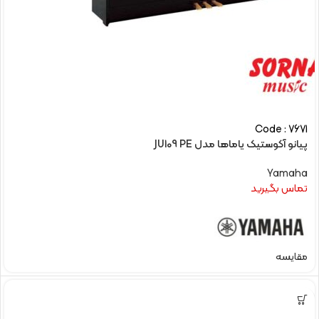
Code : 7671
پیانو آکوستیک یاماها مدل JU109 PE
Yamaha
تماس بگیرید
مقایسه