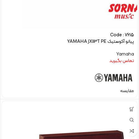
Code : 7615
پیانو آکوستیک YAMAHA JX113T PE
Yamaha
تماس بگیرید
مقایسه