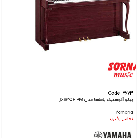
Code : 7673
پیانو آکوستیک یاماها مدل JX113CP PM
Yamaha
تماس بگیرید