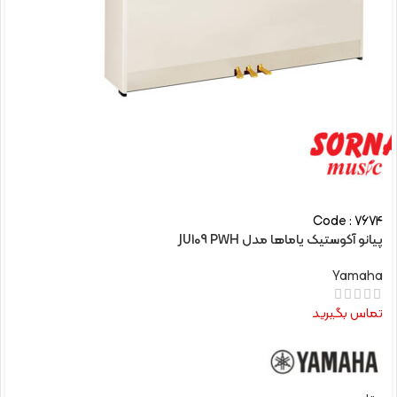
Code : 7674
پیانو آکوستیک یاماها مدل JU109 PWH
Yamaha
تماس بگیرید