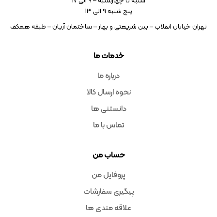
شنبه تا چهارشنبه – ۹ الی 17
پنج شنبه ۹ الی 13
تهران خیابان انقلاب – بین شریعتی و بهار – ساختمان آریان – طبقه همکف
خدمات ما
درباره ما
نحوه ارسال کالا
دانستنی ها
تماس با ما
حساب من
پروفایل من
پیگیری سفارشات
علاقه مندی ها