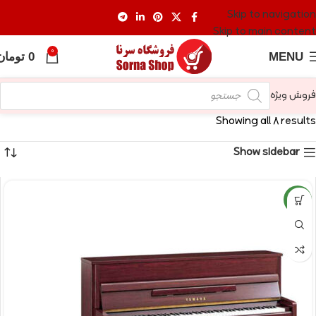
Skip to navigation
Skip to main content
0
MENU
0
تومان
فروش ویژه
Showing all 8 results
Show sidebar
NEW