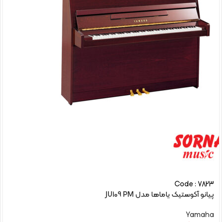
Code : 7823
پیانو آکوستیک یاماها مدل JU109 PM
Yamaha