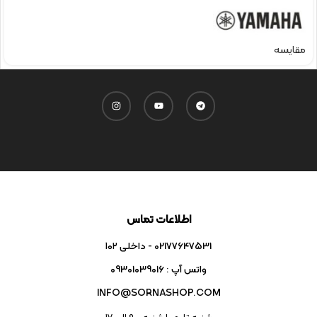
مقایسه
اطلاعات تماس
02177647531 - داخلی ۱۰۲
واتس آپ : 09301039016
INFO@SORNASHOP.COM