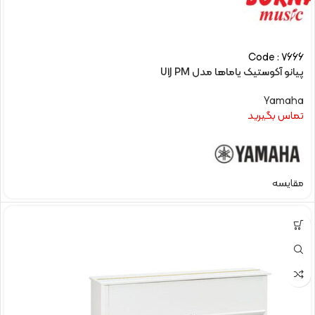
Code : 7666
پیانو آکوستیک یاماها مدل U1J PM
Yamaha
تماس بگیرید
مقایسه