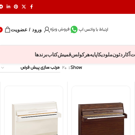
فروش ویژه
ارتباط با واتس اپ
ورود / عضویت
0
ت
آکاردئون
ملودیکا
پایه
هرکولس
قمیش
کتاب
برندها
۲۰
Show