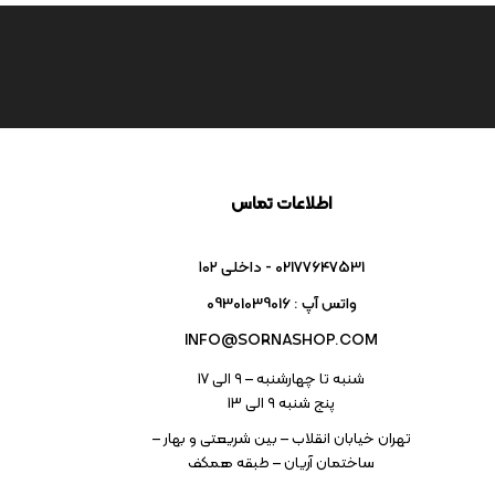
اطلاعات تماس
02177647531 - داخلی ۱۰۲
واتس آپ : 09301039016
INFO@SORNASHOP.COM
شنبه تا چهارشنبه – ۹ الی 17
پنج شنبه ۹ الی 13
تهران خیابان انقلاب – بین شریعتی و بهار –
ساختمان آریان – طبقه همکف