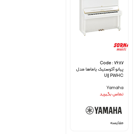
Code : 7687
پیانو آکوستیک یاماها مدل
U1J PWHC
Yamaha
تماس بگیرید
مقایسه