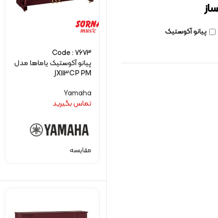
ساز
پیانو آکوستیک
Code : 7673
پیانو آکوستیک یاماها مدل
JX113CP PM
Yamaha
تماس بگیرید
مقایسه