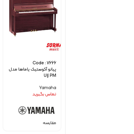
Code : 7666
پیانو آکوستیک یاماها مدل
U1J PM
Yamaha
تماس بگیرید
مقایسه