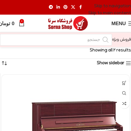
Skip to navigation
Skip to main content
0
MENU
0
تومان
فروش ویژه
Showing all 2 results
Show sidebar