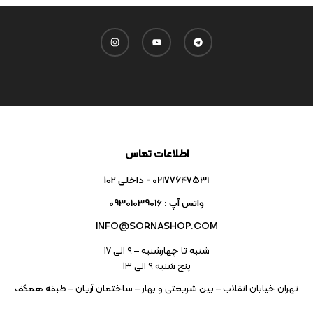
اطلاعات تماس
02177647531 - داخلی ۱۰۲
واتس آپ : 09301039016
INFO@SORNASHOP.COM
شنبه تا چهارشنبه – ۹ الی 17
پنج شنبه ۹ الی 13
تهران خیابان انقلاب – بین شریعتی و بهار – ساختمان آریان – طبقه همکف