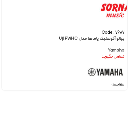
Code : 7687
پیانو آکوستیک یاماها مدل U1J PWHC
Yamaha
تماس بگیرید
مقایسه