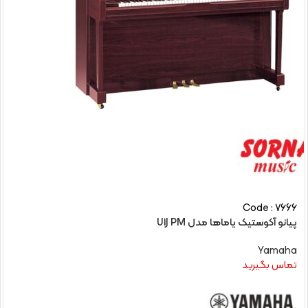
Code : 7666
پیانو آکوستیک یاماها مدل U1J PM
Yamaha
تماس بگیرید