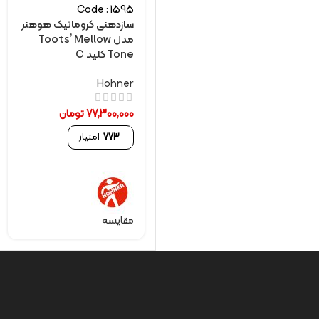
Code : 1595
سازدهنی کروماتیک هوهنر
مدل Toots’ Mellow
Tone کلید C
Hohner
77,300,000
تومان
773
امتیاز
مقایسه