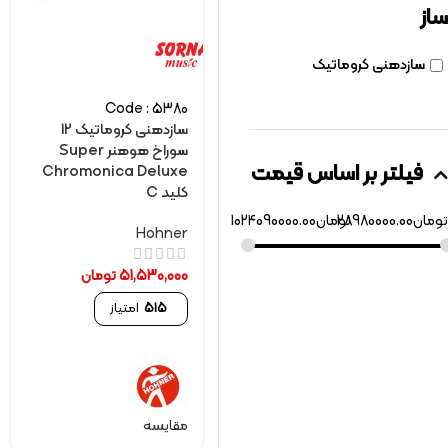
ساز
سازدهنی کروماتیک
Code : 5380
سازدهنی کروماتیک 12
سوراخ هوهنر Super
فیلتر بر اساس قیمت
Chromonica Deluxe
کلید C
تومان
28980000.00
تومان
1024090000.00
Hohner
51,530,000
تومان
515
امتیاز
مقایسه