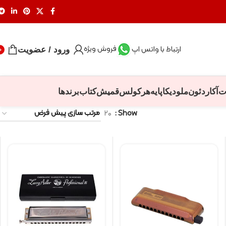
فروش ویژه
ارتباط با واتس اپ
ورود / عضویت
0
ت
آکاردئون
ملودیکا
پایه
هرکولس
قمیش
کتاب
برندها
۲۰
Show