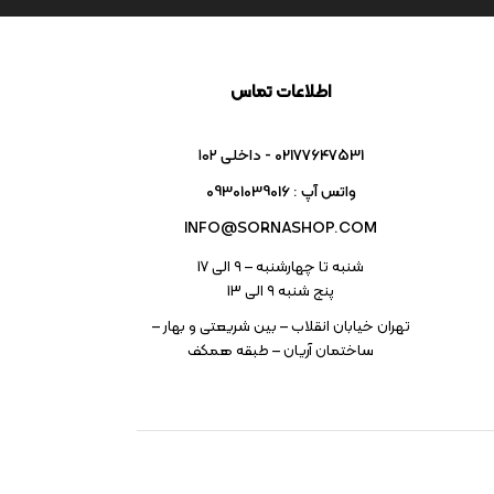
اطلاعات تماس
02177647531 - داخلی ۱۰۲
واتس آپ : 09301039016
INFO@SORNASHOP.COM
شنبه تا چهارشنبه – ۹ الی 17
پنج شنبه ۹ الی 13
تهران خیابان انقلاب – بین شریعتی و بهار –
ساختمان آریان – طبقه همکف