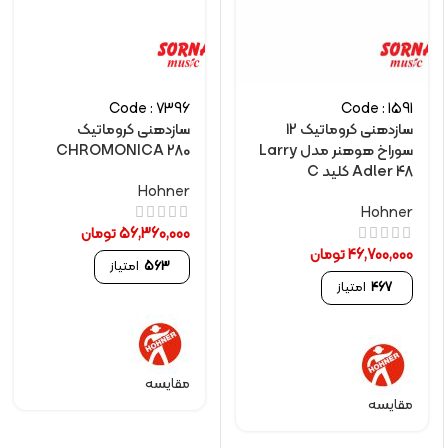
Code : 7396
Code : 1591
سازدهنی کروماتیک 12
سازدهنی کروماتیک
سوراخ هوهنر مدل Larry
CHROMONICA 280
Adler 48 کلید C
Hohner
Hohner
56,360,000
تومان
46,700,000
تومان
563
امتیاز
467
امتیاز
مقایسه
مقایسه