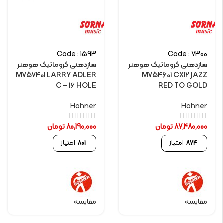
Code : 1593
Code : 7300
سازدهنی کروماتیک هوهنر
سازدهنی کروماتیک هوهنر
M757401 LARRY ADLER
M754601 CX12 JAZZ
C – 16 HOLE
RED TO GOLD
Hohner
Hohner
87,480,000
تومان
80,190,000
تومان
874
امتیاز
801
امتیاز
مقایسه
مقایسه