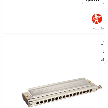
467
امتیاز
مقایسه