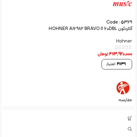
Code : 5369
آکاردئون HOHNER A16982 BRAVO II 60DBL
Hohner
473,920,000
تومان
4739
امتیاز
مقایسه