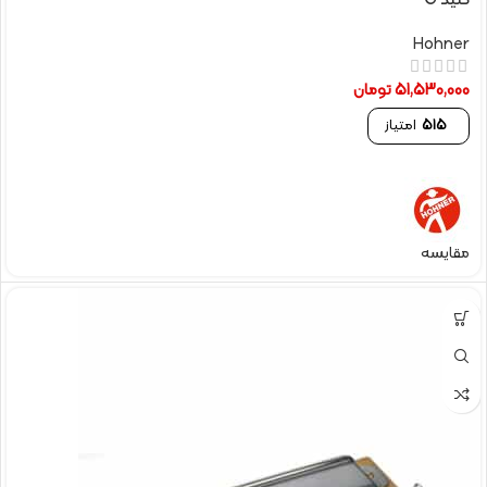
کلید C
Hohner
51,530,000
تومان
515
امتیاز
مقایسه