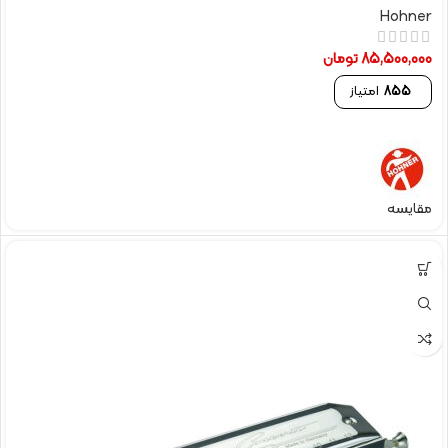
Hohner
85,500,000
تومان
855
امتیاز
مقایسه