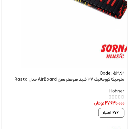
Code : 5383
ملودیکا کروماتیک 37 کلید هوهنر سری AirBoard مدل Rasta
Hohner
27,630,000
تومان
276
امتیاز