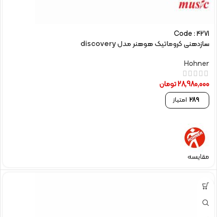
Code : 4271
سازدهنی کروماتیک هوهنر مدل discovery
Hohner
28,980,000
تومان
289
امتیاز
مقایسه