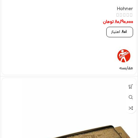
Hohner
80,190,000
تومان
801
امتیاز
مقایسه