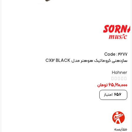
Code : 4277
سازدهنی کروماتیک هوهنر مدل CX12 BLACK
Hohner
65,610,000
تومان
656
امتیاز
مقایسه