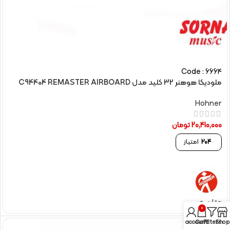
Code : 6664
ملودیکا هوهنر 32 کلید مدل C94404 REMASTER AIRBOARD
Hohner
20,410,000
تومان
204
امتیاز
مقایسه
0
My account
Cart
Filters
Shop