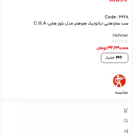
Code : 6668
ست سازدهنی دیاتونیک هوهنر مدل بلوز هارپ C,G,A
Hohner
32,630,000
تومان
326
امتیاز
مقایسه