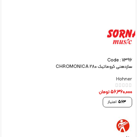
Code : 7396
سازدهنی کروماتیک CHROMONICA 280
Hohner
56,360,000
تومان
563
امتیاز