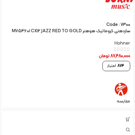
Code : 7300
سازدهنی کروماتیک هوهنر M754601 CX12 JAZZ RED TO GOLD
Hohner
87,480,000
تومان
874
امتیاز
مقایسه