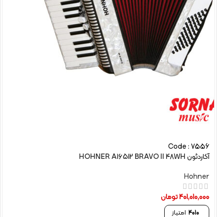
Code : 7556
آکاردئون HOHNER A16512 BRAVO II 48WH
Hohner
401,010,000
تومان
4010
امتیاز