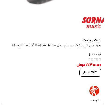
Code : 1595
سازدهنی کروماتیک هوهنر مدل Toots’ Mellow Tone کلید C
Hohner
77,300,000
تومان
773
امتیاز
مقایسه