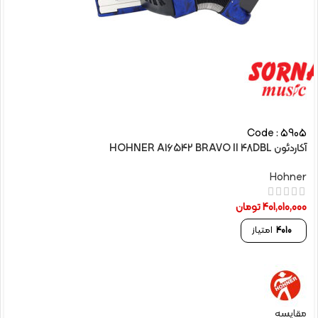
Code : 5905
آکاردئون HOHNER A16542 BRAVO II 48DBL
Hohner
401,010,000
تومان
4010
امتیاز
مقایسه