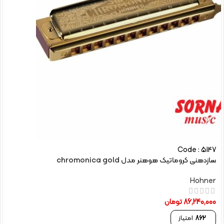
Code : 5147
سازدهنی کروماتیک هوهنر مدل chromonica gold
Hohner
86,240,000
تومان
862
امتیاز