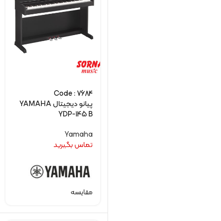
Code : 7684
پیانو دیجیتال YAMAHA
YDP-145 B
Yamaha
تماس بگیرید
مقایسه