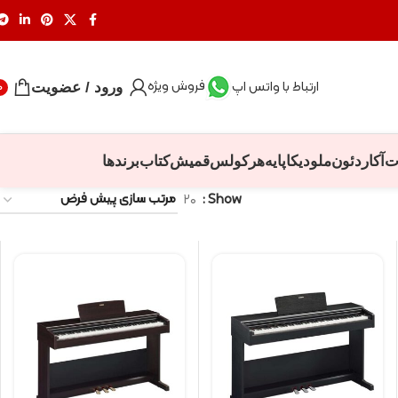
فروش ویژه
ارتباط با واتس اپ
ورود / عضویت
0
ت
آکاردئون
ملودیکا
پایه
هرکولس
قمیش
کتاب
برندها
۲۰
Show