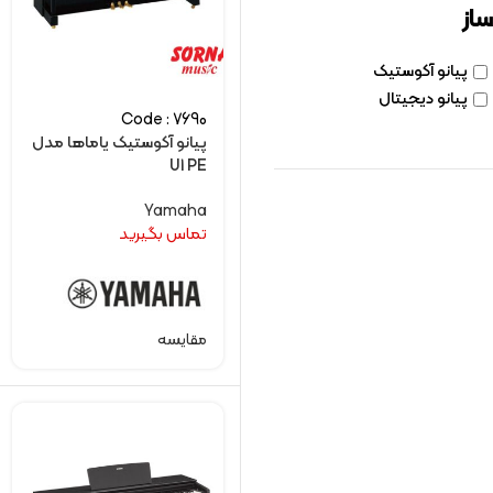
ساز
پیانو آکوستیک
پیانو دیجیتال
Code : 7690
پیانو آکوستیک یاماها مدل
U1 PE
Yamaha
تماس بگیرید
مقایسه