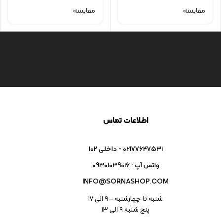
مقایسه
مقایسه
اطلاعات تماس
02177647531 - داخلی ۱۰۲
واتس آپ : 09301039016
INFO@SORNASHOP.COM
شنبه تا چهارشنبه – ۹ الی 17
پنج شنبه ۹ الی 13