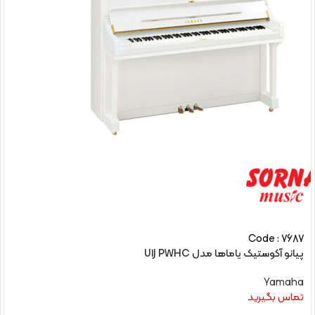
Code : 7687
پیانو آکوستیک یاماها مدل U1J PWHC
Yamaha
تماس بگیرید