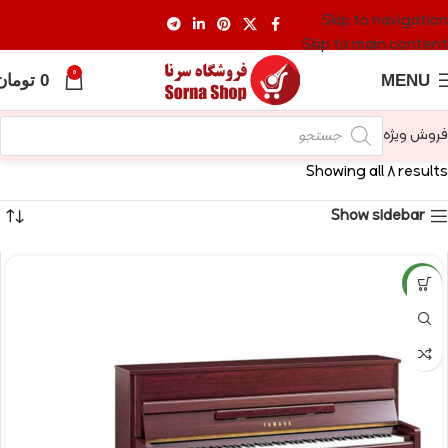
Skip to navigation
Skip to main content
0
MENU
0
تومان
فروش ویژه
Showing all 8 results
Show sidebar
NEW