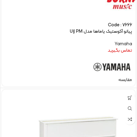
Code : 7666
پیانو آکوستیک یاماها مدل U1J PM
Yamaha
تماس بگیرید
مقایسه