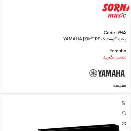
Code : 7615
پیانو آکوستیک YAMAHA JX113T PE
Yamaha
تماس بگیرید
مقایسه