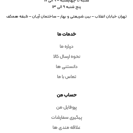
شنبه تا چهارشنبه – ۹ الی 17
پنج شنبه ۹ الی 13
تهران خیابان انقلاب – بین شریعتی و بهار – ساختمان آریان – طبقه همکف
خدمات ما
درباره ما
نحوه ارسال کالا
دانستنی ها
تماس با ما
حساب من
پروفایل من
پیگیری سفارشات
علاقه مندی ها