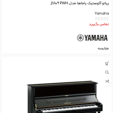
پیانو آکوستیک یاماها مدل JU109 PWH
Yamaha
تماس بگیرید
مقایسه