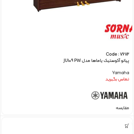
Code : 7672
پیانو آکوستیک یاماها مدل JU109 PW
Yamaha
تماس بگیرید
مقایسه