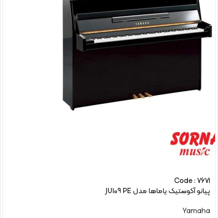
Code : 7671
پیانو آکوستیک یاماها مدل JU109 PE
Yamaha