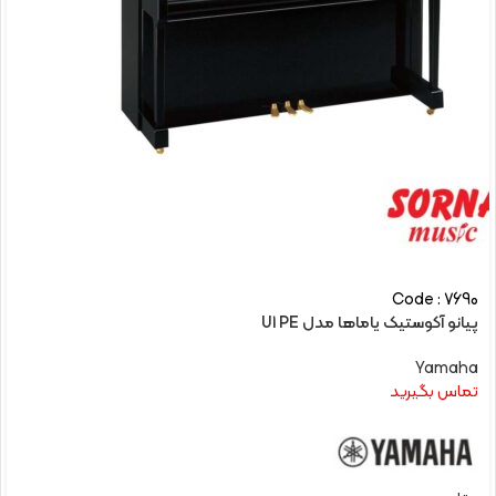
Code : 7690
پیانو آکوستیک یاماها مدل U1 PE
Yamaha
تماس بگیرید