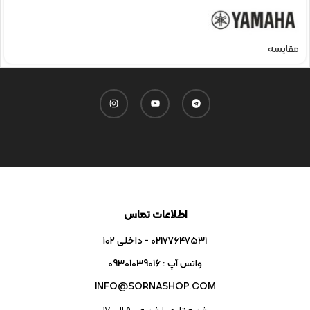
مقایسه
اطلاعات تماس
02177647531 - داخلی ۱۰۲
واتس آپ : 09301039016
INFO@SORNASHOP.COM