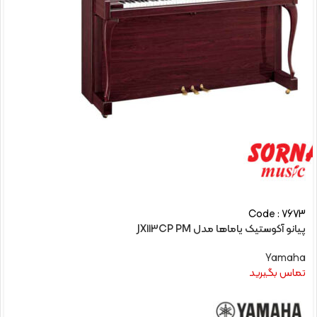
Code : 7673
پیانو آکوستیک یاماها مدل JX113CP PM
Yamaha
تماس بگیرید