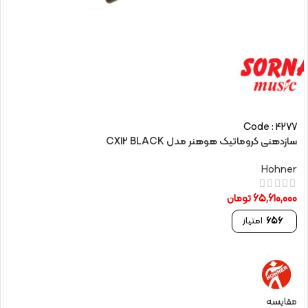
Code : 4277
سازدهنی کروماتیک هوهنر مدل CX12 BLACK
Hohner
65,610,000
تومان
656
امتیاز
مقایسه