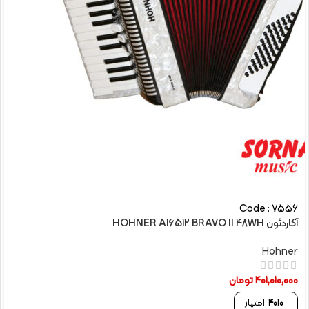
Code : 7556
آکاردئون HOHNER A16512 BRAVO II 48WH
Hohner
401,010,000
تومان
4010
امتیاز