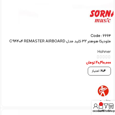
Code : 6664
ملودیکا هوهنر 32 کلید مدل C94404 REMASTER AIRBOARD
Hohner
20,410,000
تومان
204
امتیاز
مقایسه
0
My account
Cart
Filters
Shop