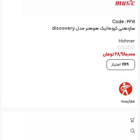
Code : 4271
سازدهنی کروماتیک هوهنر مدل discovery
Hohner
28,980,000
تومان
289
امتیاز
مقایسه