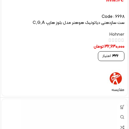
Code : 6668
ست سازدهنی دیاتونیک هوهنر مدل بلوز هارپ C,G,A
Hohner
32,630,000
تومان
326
امتیاز
مقایسه