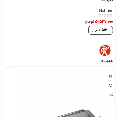
کلید C
Hohner
51,530,000
تومان
515
امتیاز
مقایسه