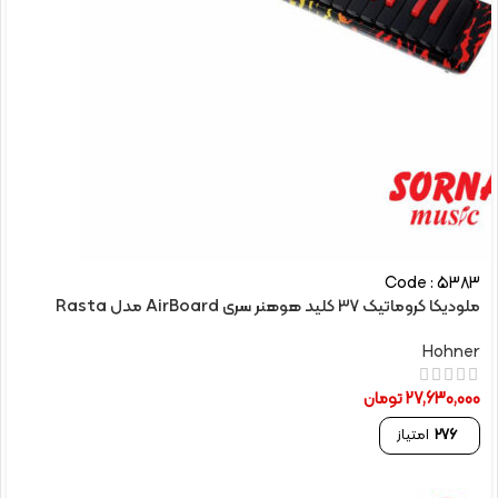
Code : 5383
ملودیکا کروماتیک 37 کلید هوهنر سری AirBoard مدل Rasta
Hohner
27,630,000
تومان
276
امتیاز