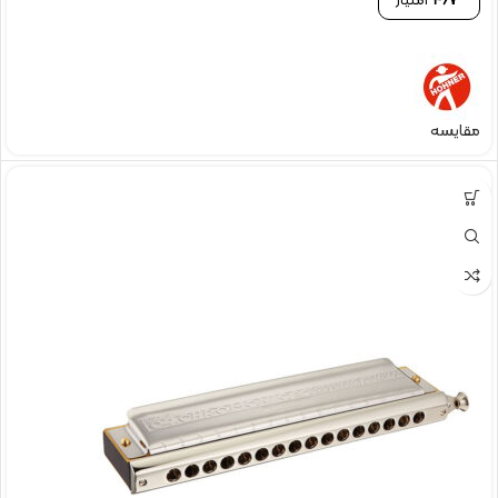
467
امتیاز
مقایسه