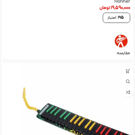
Hohner
19,590,000
تومان
195
امتیاز
مقایسه