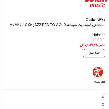
Code : 7300
سازدهنی کروماتیک هوهنر M754601 CX12 JAZZ RED TO GOLD
Hohner
87,480,000
تومان
874
امتیاز
مقایسه