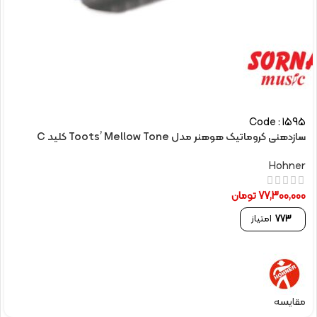
Code : 1595
سازدهنی کروماتیک هوهنر مدل Toots’ Mellow Tone کلید C
Hohner
77,300,000
تومان
773
امتیاز
مقایسه