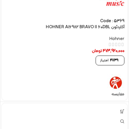
Code : 5369
آکاردئون HOHNER A16982 BRAVO II 60DBL
Hohner
473,920,000
تومان
4739
امتیاز
مقایسه