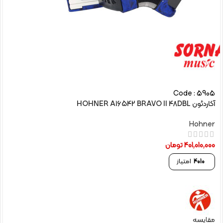
Code : 5905
آکاردئون HOHNER A16542 BRAVO II 48DBL
Hohner
401,010,000
تومان
4010
امتیاز
مقایسه