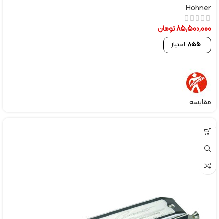
Hohner
85,500,000
تومان
855
امتیاز
مقایسه