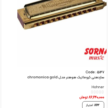
Code : 5147
سازدهنی کروماتیک هوهنر مدل chromonica gold
Hohner
86,240,000
تومان
862
امتیاز