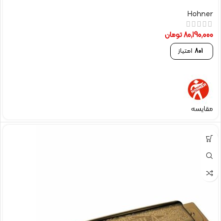
Hohner
80,190,000
تومان
801
امتیاز
مقایسه