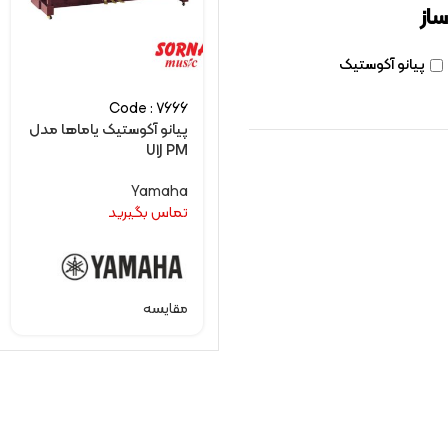
ساز
پیانو آکوستیک
Code : 7666
پیانو آکوستیک یاماها مدل
U1J PM
Yamaha
تماس بگیرید
مقایسه