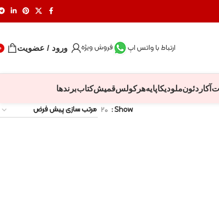
فروش ویژه
ارتباط با واتس اپ
ورود / عضویت
0
ت
آکاردئون
ملودیکا
پایه
هرکولس
قمیش
کتاب
برندها
۲۰
Show