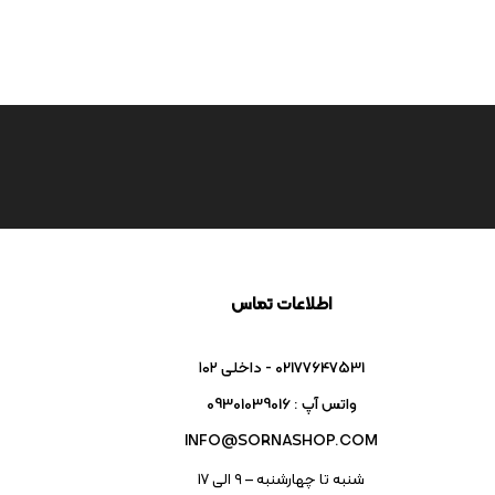
اطلاعات تماس
02177647531 - داخلی ۱۰۲
واتس آپ : 09301039016
INFO@SORNASHOP.COM
شنبه تا چهارشنبه – ۹ الی 17