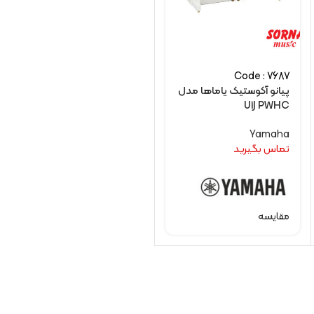
Code : 7687
پیانو آکوستیک یاماها مدل
U1J PWHC
Yamaha
تماس بگیرید
مقایسه