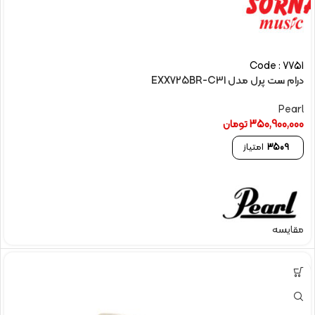
Code : 7751
درام ست پرل مدل EXX725BR-C31
Pearl
350,900,000
تومان
3509
امتیاز
مقایسه