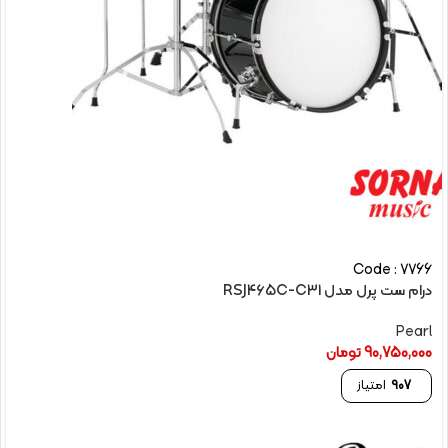
Code : 7766
درام ست پرل مدل RSJ465C-C31
Pearl
90,750,000
تومان
907
امتیاز