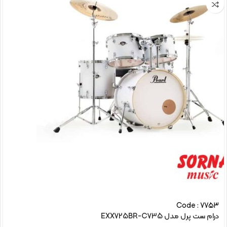
Code : 7753
درام ست پرل مدل EXX725BR-C735