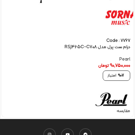
Code : 7767
درام ست پرل مدل RSJ465C-C708
Pearl
90,750,000
تومان
907
امتیاز
مقایسه