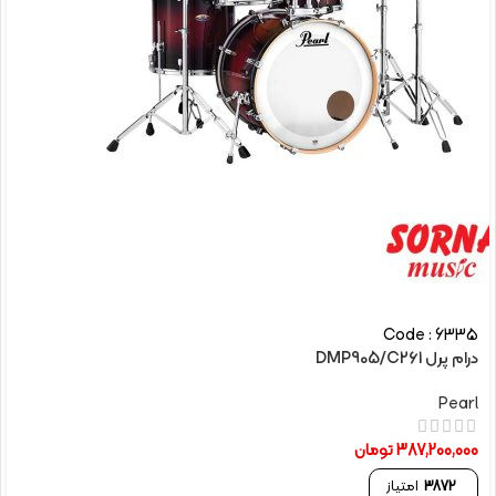
Code : 6335
درام پرل DMP905/C261
Pearl
387,200,000
تومان
3872
امتیاز