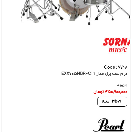
Code : 7748
درام ست پرل مدل EXX705NBR-C21
Pearl
350,900,000
تومان
3509
امتیاز