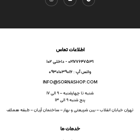
اطلاعات تماس
02177647531 - داخلی ۱۰۲
واتس آپ : 09301039016
INFO@SORNASHOP.COM
شنبه تا چهارشنبه – ۹ الی 17
پنج شنبه ۹ الی 13
تهران خیابان انقلاب – بین شریعتی و بهار – ساختمان آریان – طبقه همکف
خدمات ما