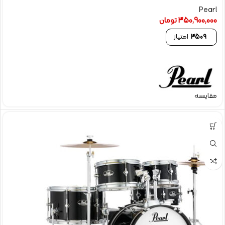
Pearl
350,900,000
تومان
3509
امتیاز
مقایسه