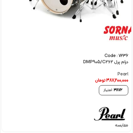
Code : 7236
درام پرل DMP905/C262
Pearl
387,200,000
تومان
3872
امتیاز
مقایسه