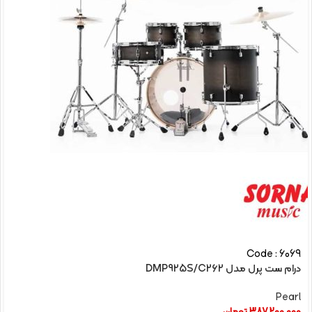
Code : 6069
درام ست پرل مدل DMP925S/C262
Pearl