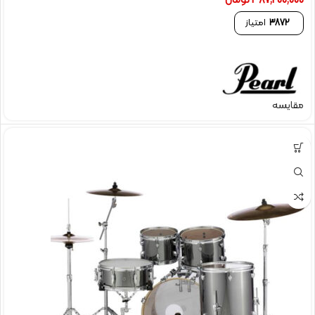
387,200,000
تومان
3872
امتیاز
مقایسه