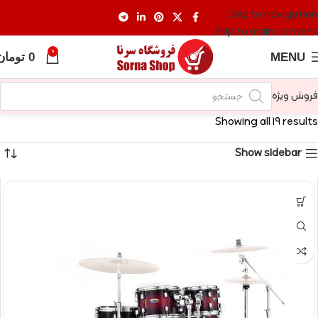
Skip to navigation
Skip to main content
0
MENU
0
تومان
فروش ویژه
Showing all 19 results
Show sidebar