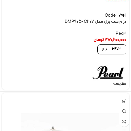
Code : 7741
درام ست پرل مدل DMP905-C207
Pearl
387,200,000
تومان
3872
امتیاز
مقایسه