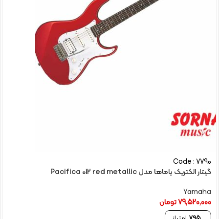
Code : 7790
گیتار الکتریک یاماها مدل Pacifica 012 red metallic
Yamaha
79,520,000
تومان
795
امتیاز