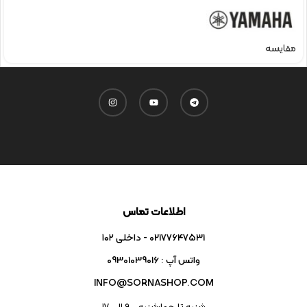
مقایسه
اطلاعات تماس
02177647531 - داخلی ۱۰۲
واتس آپ : 09301039016
INFO@SORNASHOP.COM