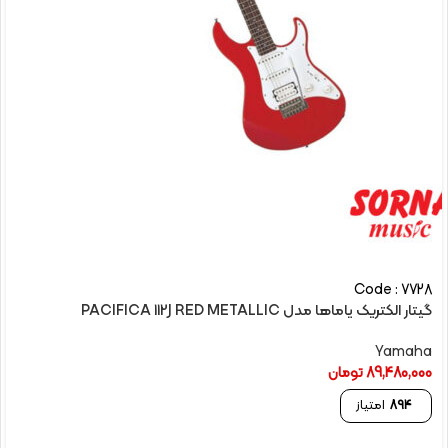
Code : 7728
گیتار الکتريک یاماها مدل PACIFICA 112J RED METALLIC
Yamaha
89,480,000
تومان
894
امتیاز