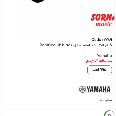
Code : 7789
گیتار الکتریک یاماها مدل Pacifica 012 black
Yamaha
79,520,000
تومان
795
امتیاز
مقایسه
NEW