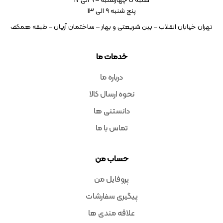
شنبه تا چهارشنبه – ۹ الی 17
پنج شنبه ۹ الی 13
تهران خیابان انقلاب – بین شریعتی و بهار – ساختمان آریان – طبقه همکف
خدمات ما
درباره ما
نحوه ارسال کالا
دانستنی ها
تماس با ما
حساب من
پروفایل من
پیگیری سفارشات
علاقه مندی ها