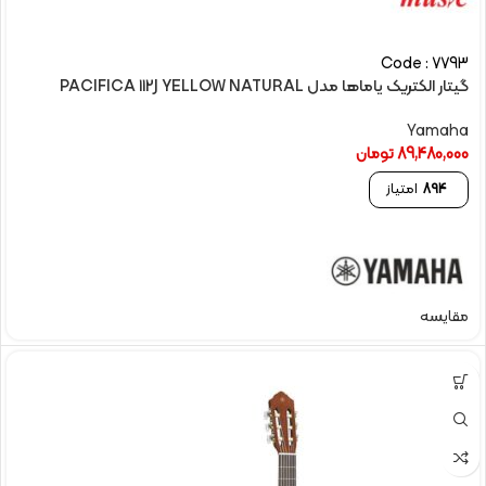
Code : 7793
گیتار الکتریک یاماها مدل PACIFICA 112J YELLOW NATURAL
Yamaha
89,480,000
تومان
894
امتیاز
مقایسه