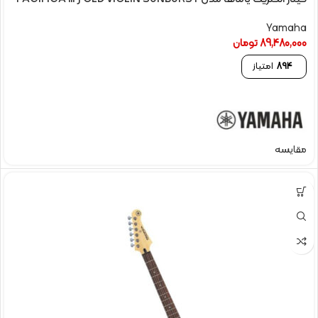
Yamaha
89,480,000
تومان
894
امتیاز
مقایسه