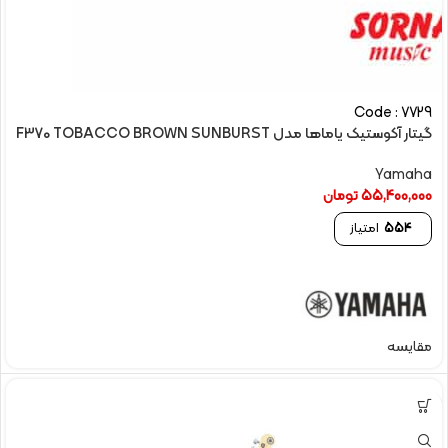
Code : 7729
گیتار آکوستیک یاماها مدل F370 TOBACCO BROWN SUNBURST
Yamaha
55,400,000
تومان
554
امتیاز
مقایسه