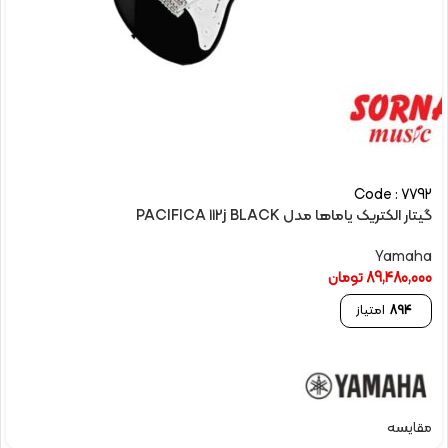
Code : 7792
گیتار الکتریک یاماها مدل PACIFICA 112j BLACK
Yamaha
89,480,000
تومان
894
امتیاز
مقایسه