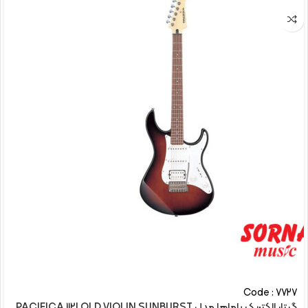
Code : 7727
گیتار الکتريک یاماها مدل PACIFICA 112J OLD VIOLIN SUNBURST