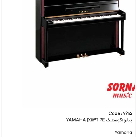
Code : 7615
پیانو آکوستیک YAMAHA JX113T PE
Yamaha