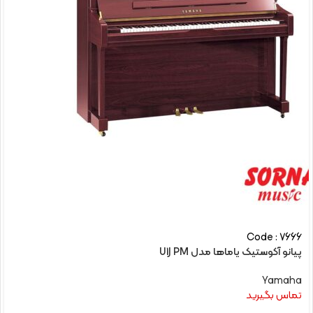
Code : 7666
پیانو آکوستیک یاماها مدل U1J PM
Yamaha
تماس بگیرید