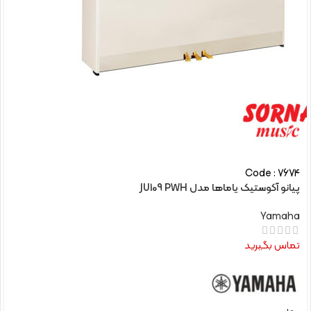
Code : 7674
پیانو آکوستیک یاماها مدل JU109 PWH
Yamaha
تماس بگیرید