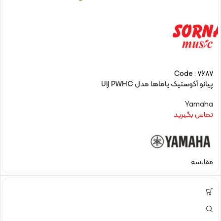
Code : 7687
پیانو آکوستیک یاماها مدل U1J PWHC
Yamaha
تماس بگیرید
مقایسه