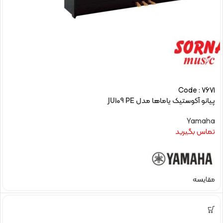
Code : 7671
پیانو آکوستیک یاماها مدل JU109 PE
Yamaha
تماس بگیرید
مقایسه