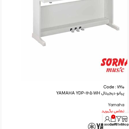
Code : 7610
پیانو دیجیتال YAMAHA YDP-165 WH
Yamaha
تماس بگیرید
0
My account
Cart
Filters
Shop