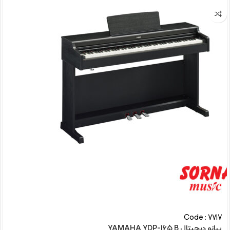
Code : 7717
پیانو دیجیتال YAMAHA YDP-165 B