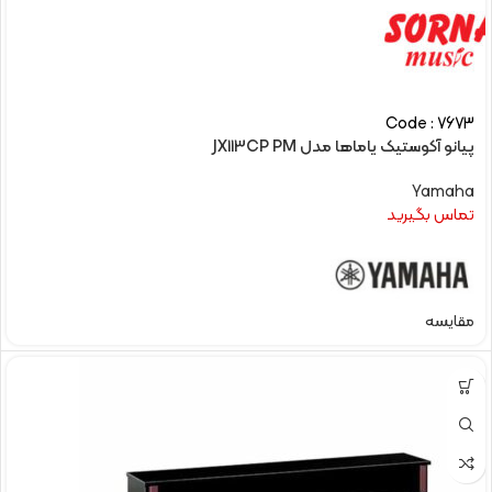
Code : 7673
پیانو آکوستیک یاماها مدل JX113CP PM
Yamaha
تماس بگیرید
مقایسه