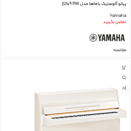
پیانو آکوستیک یاماها مدل JU109 PW
Yamaha
تماس بگیرید
مقایسه