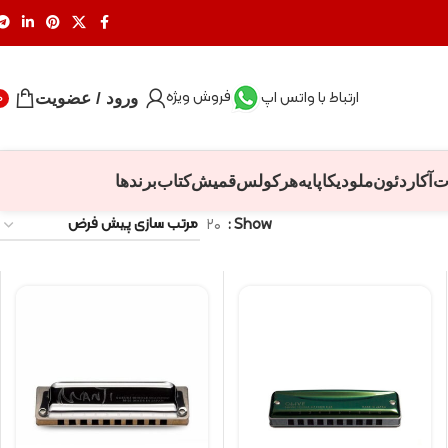
فروش ویژه
ارتباط با واتس اپ
ورود / عضویت
0
ت
آکاردئون
ملودیکا
پایه
هرکولس
قمیش
کتاب
برندها
۲۰
Show