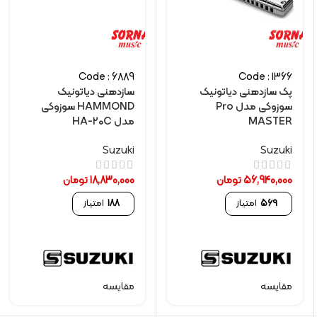
Code : 6889
Code : 1366
پک سازدهنی دیاتونیک
سازدهنی دیاتونیک
سوزوکی مدل Pro
HAMMOND سوزوکی
MASTER
مدل HA-20C
Suzuki
Suzuki
56,940,000
تومان
18,830,000
تومان
569
امتیاز
188
امتیاز
مقایسه
مقایسه