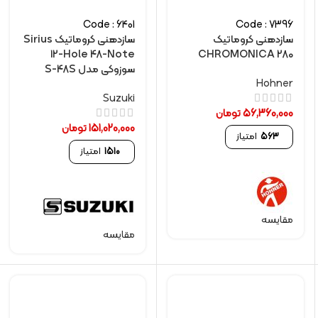
Code : 6401
Code : 7396
سازدهنی کروماتیک
سازدهنی کروماتیک Sirius
12-Hole 48-Note
CHROMONICA 280
سوزوکی مدل S-48S
Hohner
Suzuki
56,360,000
تومان
151,020,000
تومان
563
امتیاز
1510
امتیاز
مقایسه
مقایسه