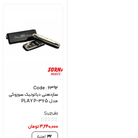
Code : 6392
سازدهنی دیاتونیک سوزوکی
مدل PLAY P-365
Suzuki
3,240,000
تومان
32
امتیاز