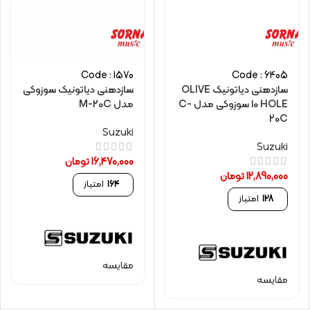
Code : 1570
Code : 6405
سازدهنی دیاتونیک OLIVE
سازدهنی دیاتونیک سوزوکی
10 HOLE سوزوکی مدل C-
مدل M-20C
20C
Suzuki
Suzuki
16,470,000
تومان
12,890,000
تومان
164
امتیاز
128
امتیاز
مقایسه
مقایسه