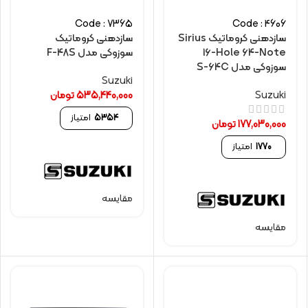
Code : 7365
Code : 4606
سازدهنی کروماتیک Sirius
سازدهنی کروماتیک
16-Hole 64-Note
سوزوکی مدل F-48S
سوزوکی مدل S-64C
Suzuki
Suzuki
535,440,000
تومان
5354
امتیاز
177,030,000
تومان
1770
امتیاز
مقایسه
مقایسه