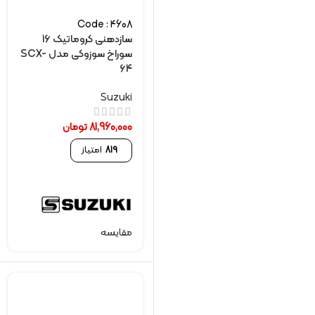
Code : 4608
سازدهنی کروماتیک 16
سوراخ سوزوکی مدل SCX-
64
Suzuki
81,960,000
تومان
819
امتیاز
مقایسه