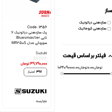
ساز
سازدهنی دیاتونیک
Code : 1356
سازدهنی کروماتیک
پک سازدهنی دیاتونیک 6
تایی Bluesmaster
سوزوکی مدل MR250S
Suzuki
فیلتر بر اساس قیمت
39,790,000
تومان
تومان
0.00
تومان
1024090000.00
397
امتیاز
مقایسه