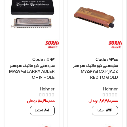
Code : 1593
Code : 7300
سازدهنی کروماتیک هوهنر
سازدهنی کروماتیک هوهنر
M757401 LARRY ADLER
M754601 CX12 JAZZ
C – 16 HOLE
RED TO GOLD
Hohner
Hohner
87,480,000
تومان
80,190,000
تومان
874
امتیاز
801
امتیاز