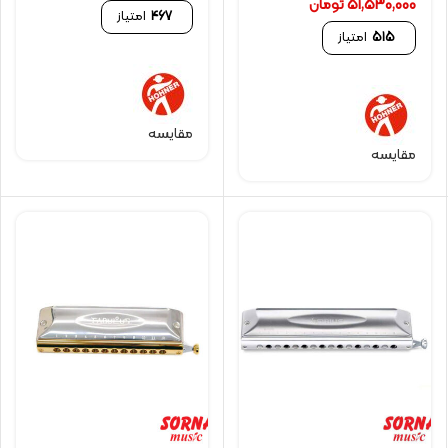
51,530,000
تومان
467
امتیاز
515
امتیاز
مقایسه
مقایسه