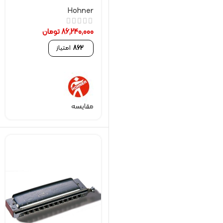
Hohner
86,240,000
تومان
862
امتیاز
مقایسه