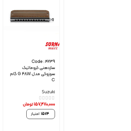
Code : 4239
سازدهنی کروماتیک
سوزوکی مدل G 48W گام
C
Suzuki
157,470,000
تومان
1574
امتیاز