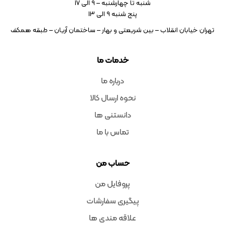
شنبه تا چهارشنبه – ۹ الی 17
پنج شنبه ۹ الی 13
تهران خیابان انقلاب – بین شریعتی و بهار – ساختمان آریان – طبقه همکف
خدمات ما
درباره ما
نحوه ارسال کالا
دانستنی ها
تماس با ما
حساب من
پروفایل من
پیگیری سفارشات
علاقه مندی ها