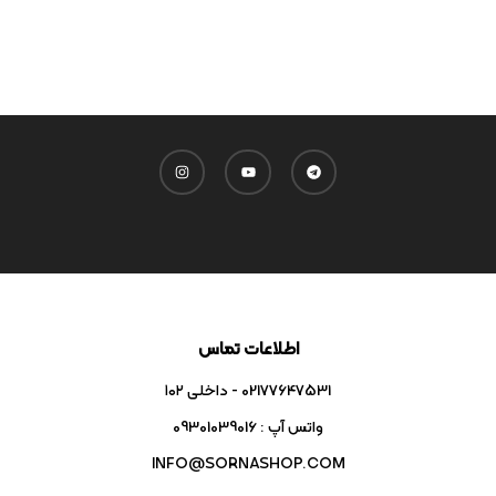
اطلاعات تماس
02177647531 - داخلی ۱۰۲
واتس آپ : 09301039016
INFO@SORNASHOP.COM