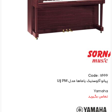
Code : 7666
پیانو آکوستیک یاماها مدل U1J PM
Yamaha
تماس بگیرید