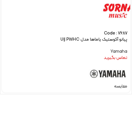
Code : 7687
پیانو آکوستیک یاماها مدل U1J PWHC
Yamaha
تماس بگیرید
مقایسه