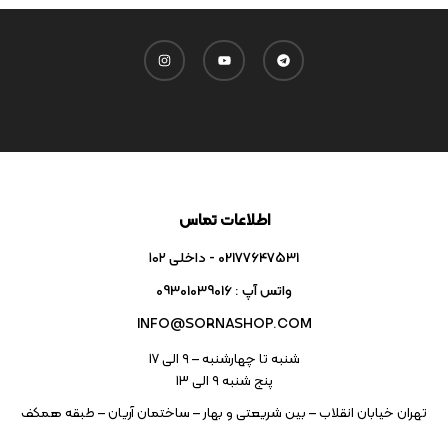
اطلاعات تماس
02177647531 - داخلی ۱۰۲
واتس آپ : 09301039016
INFO@SORNASHOP.COM
شنبه تا چهارشنبه – ۹ الی 17
پنج شنبه ۹ الی 13
تهران خیابان انقلاب – بین شریعتی و بهار – ساختمان آریان – طبقه همکف