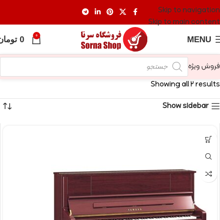
Skip to navigation
Skip to main content
0
MENU
0
تومان
فروش ویژه
Showing all 2 results
Show sidebar