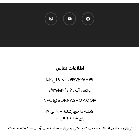
اطلاعات تماس
02177647531 - داخلی ۱۰۲
واتس آپ : 09301039016
INFO@SORNASHOP.COM
شنبه تا چهارشنبه – ۹ الی 17
پنج شنبه ۹ الی 13
تهران خیابان انقلاب – بین شریعتی و بهار – ساختمان آریان – طبقه همکف