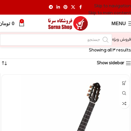
Skip to navigation
Skip to main content
0
MENU
0
تومان
فروش ویژه
Showing all 3 results
Show sidebar