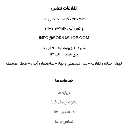
اطلاعات تماس
02177647531 - داخلی ۱۰۲
واتس آپ : 09301039016
INFO@SORNASHOP.COM
شنبه تا چهارشنبه – ۹ الی 17
پنج شنبه ۹ الی 13
تهران خیابان انقلاب – بین شریعتی و بهار – ساختمان آریان – طبقه همکف
خدمات ما
درباره ما
نحوه ارسال کالا
دانستنی ها
تماس با ما