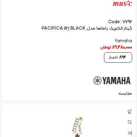
Code : 7792
گیتار الکتریک یاماها مدل PACIFICA 112j BLACK
Yamaha
89,480,000
تومان
894
امتیاز
مقایسه