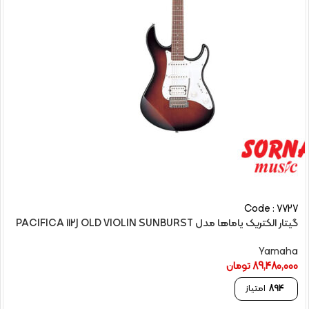
Code : 7727
گیتار الکتريک یاماها مدل PACIFICA 112J OLD VIOLIN SUNBURST
Yamaha
89,480,000
تومان
894
امتیاز