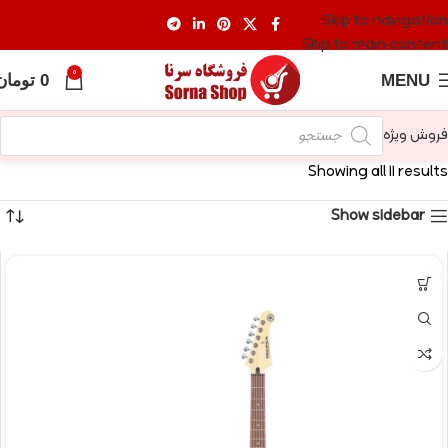
Skip to navigation
Skip to main content
0
MENU
0
تومان
فروش ویژه
Showing all 11 results
Show sidebar