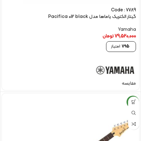
Code : 7789
گیتار الکتریک یاماها مدل Pacifica 012 black
Yamaha
79,520,000
تومان
795
امتیاز
مقایسه
NEW