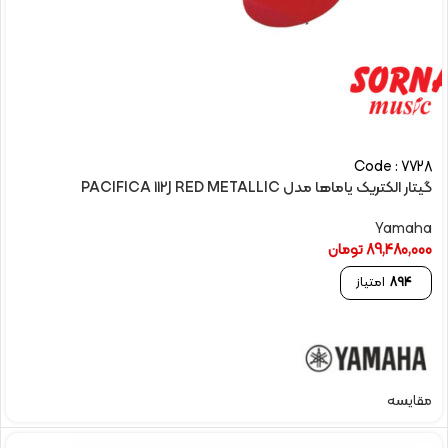
Code : 7728
گیتار الکتريک یاماها مدل PACIFICA 112J RED METALLIC
Yamaha
89,480,000
تومان
894
امتیاز
مقایسه