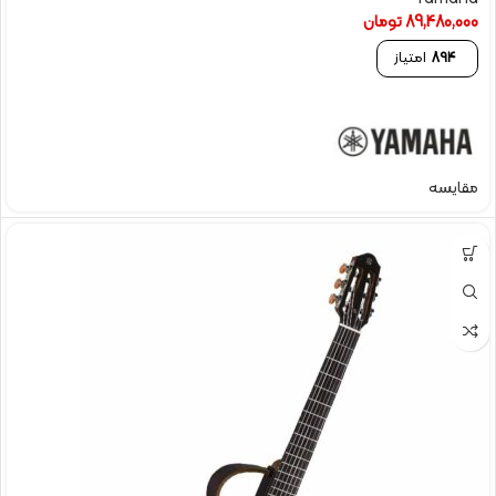
89,480,000
تومان
894
امتیاز
مقایسه