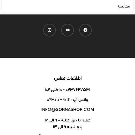
مقایسه
اطلاعات تماس
02177647531 - داخلی ۱۰۲
واتس آپ : 09301039016
INFO@SORNASHOP.COM
شنبه تا چهارشنبه – ۹ الی 17
پنج شنبه ۹ الی 13