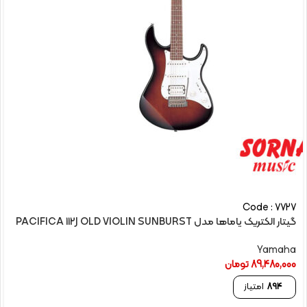
Code : 7727
گیتار الکتريک یاماها مدل PACIFICA 112J OLD VIOLIN SUNBURST
Yamaha
89,480,000
تومان
894
امتیاز