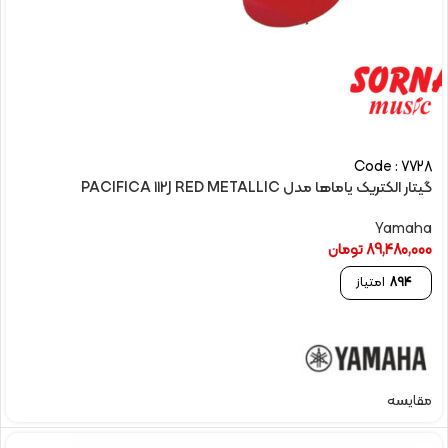
Code : 7728
گیتار الکتريک یاماها مدل PACIFICA 112J RED METALLIC
Yamaha
89,480,000
تومان
894
امتیاز
مقایسه