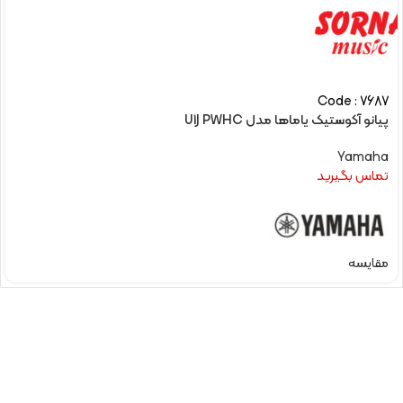
Code : 7687
پیانو آکوستیک یاماها مدل U1J PWHC
Yamaha
تماس بگیرید
مقایسه