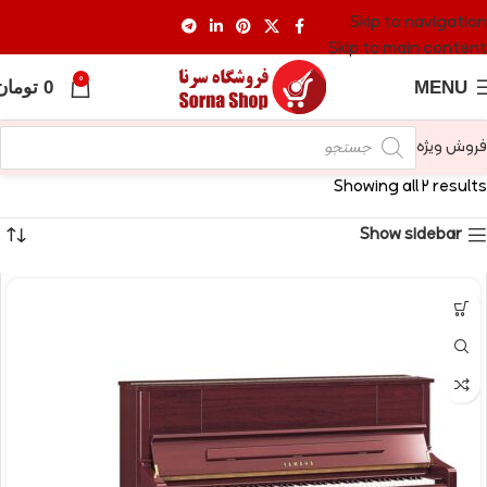
Skip to navigation
Skip to main content
0
MENU
0
تومان
فروش ویژه
Showing all 2 results
Show sidebar