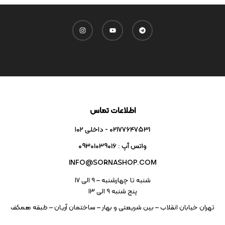
اطلاعات تماس
02177647531 - داخلی ۱۰۲
واتس آپ : 09301039016
INFO@SORNASHOP.COM
شنبه تا چهارشنبه – ۹ الی 17
پنج شنبه ۹ الی 13
تهران خیابان انقلاب – بین شریعتی و بهار – ساختمان آریان – طبقه همکف