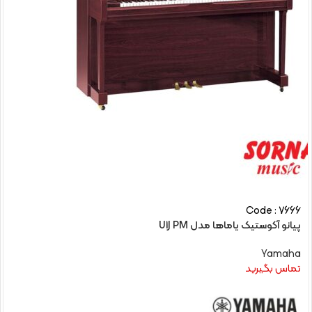
Code : 7666
پیانو آکوستیک یاماها مدل U1J PM
Yamaha
تماس بگیرید