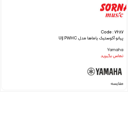
Code : 7687
پیانو آکوستیک یاماها مدل U1J PWHC
Yamaha
تماس بگیرید
مقایسه