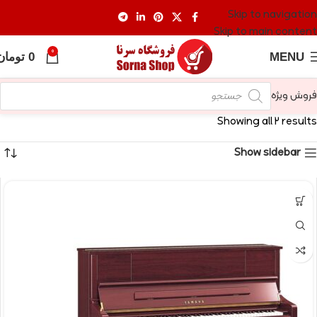
Skip to navigation
Skip to main content
0
MENU
0
تومان
فروش ویژه
Showing all 2 results
Show sidebar