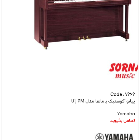
Code : 7666
پیانو آکوستیک یاماها مدل U1J PM
Yamaha
تماس بگیرید