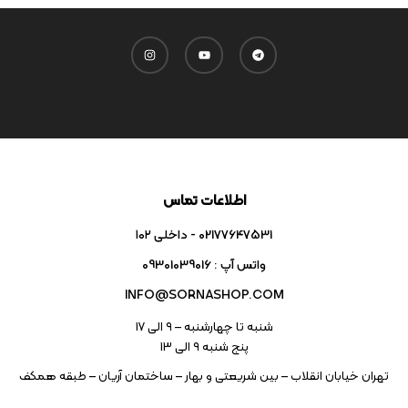
اطلاعات تماس
02177647531 - داخلی ۱۰۲
واتس آپ : 09301039016
INFO@SORNASHOP.COM
شنبه تا چهارشنبه – ۹ الی 17
پنج شنبه ۹ الی 13
تهران خیابان انقلاب – بین شریعتی و بهار – ساختمان آریان – طبقه همکف