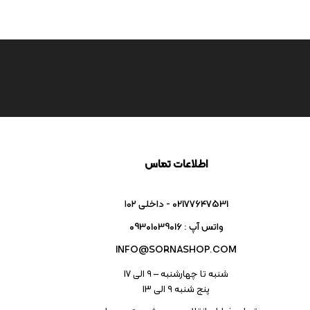
اطلاعات تماس
02177647531 - داخلی ۱۰۲
واتس آپ : 09301039016
INFO@SORNASHOP.COM
شنبه تا چهارشنبه – ۹ الی 17
پنج شنبه ۹ الی 13