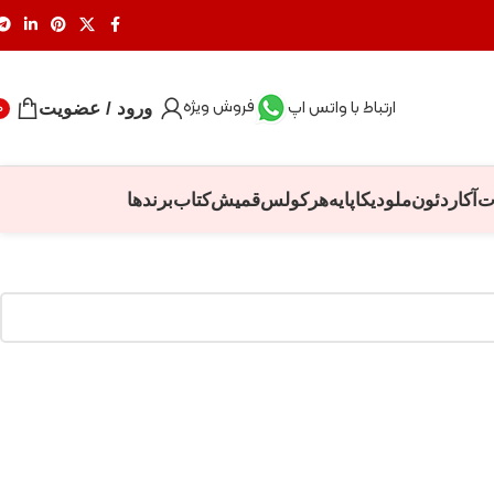
فروش ویژه
ارتباط با واتس اپ
ورود / عضویت
0
ت
آکاردئون
ملودیکا
پایه
هرکولس
قمیش
کتاب
برندها