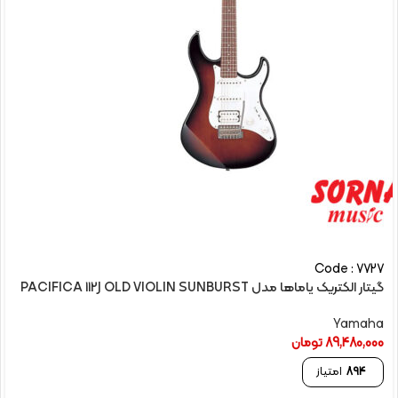
Code : 7727
گیتار الکتريک یاماها مدل PACIFICA 112J OLD VIOLIN SUNBURST
Yamaha
89,480,000
تومان
894
امتیاز