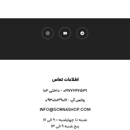
اطلاعات تماس
02177647531 - داخلی ۱۰۲
واتس آپ : 09301039016
INFO@SORNASHOP.COM
شنبه تا چهارشنبه – ۹ الی 17
پنج شنبه ۹ الی 13