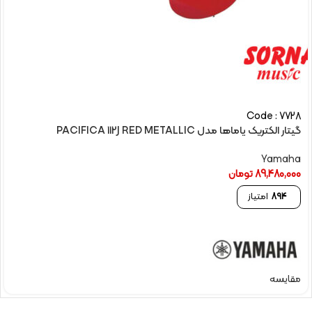
Code : 7728
گیتار الکتريک یاماها مدل PACIFICA 112J RED METALLIC
Yamaha
89,480,000
تومان
894
امتیاز
مقایسه