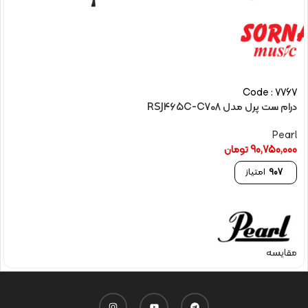
Code : 7767
درام ست پرل مدل RSJ465C-C708
Pearl
90,750,000
تومان
907
امتیاز
مقایسه