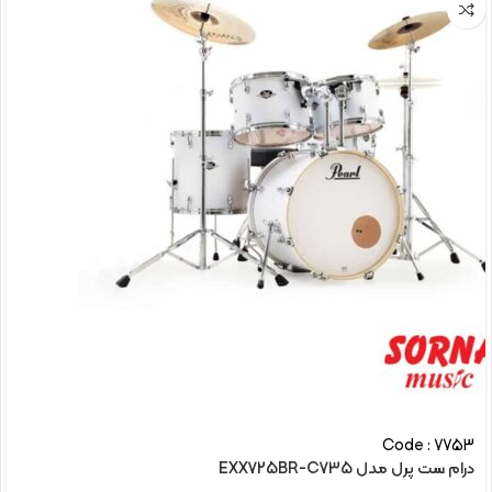
Code : 7753
درام ست پرل مدل EXX725BR-C735