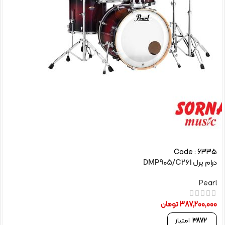
Code : 6335
درام پرل DMP905/C261
Pearl
387,200,000
تومان
3872
امتیاز