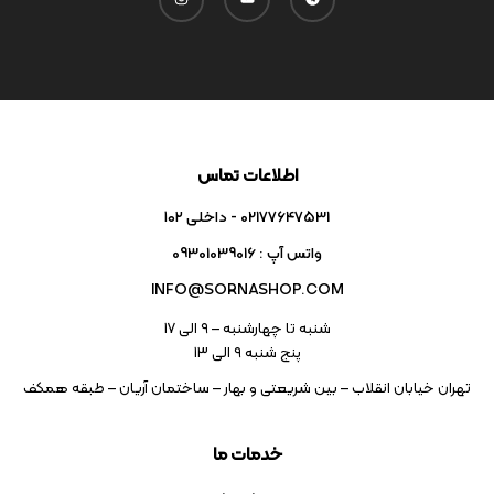
اطلاعات تماس
02177647531 - داخلی ۱۰۲
واتس آپ : 09301039016
INFO@SORNASHOP.COM
شنبه تا چهارشنبه – ۹ الی 17
پنج شنبه ۹ الی 13
تهران خیابان انقلاب – بین شریعتی و بهار – ساختمان آریان – طبقه همکف
خدمات ما