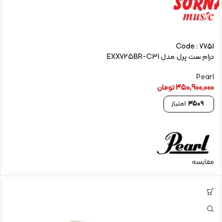
Code : 7751
درام ست پرل مدل EXX725BR-C31
Pearl
350,900,000
تومان
3509
امتیاز
مقایسه