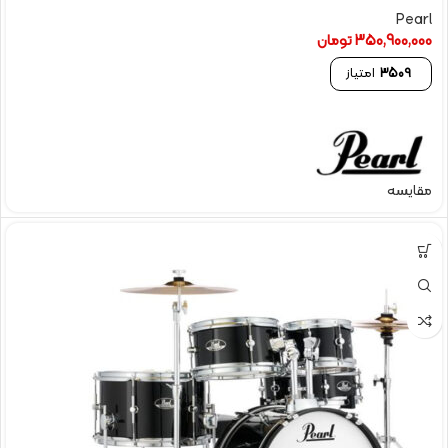
Pearl
350,900,000
تومان
3509
امتیاز
مقایسه