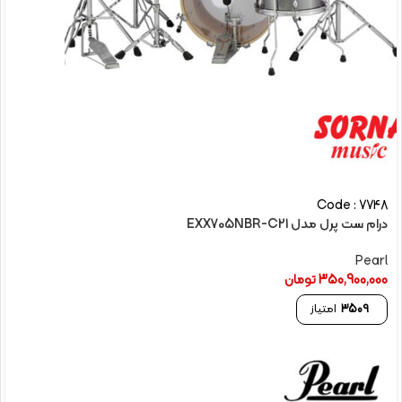
Code : 7748
درام ست پرل مدل EXX705NBR-C21
Pearl
350,900,000
تومان
3509
امتیاز