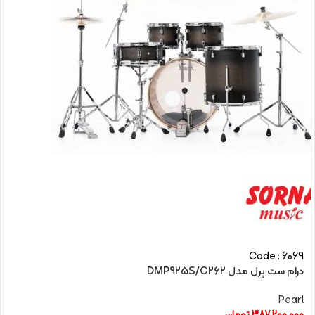
Code : 6069
درام ست پرل مدل DMP925S/C262
Pearl