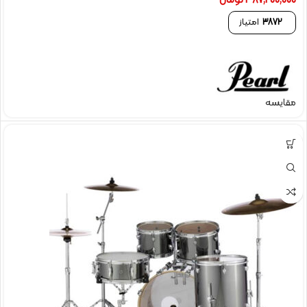
387,200,000
تومان
3872
امتیاز
مقایسه