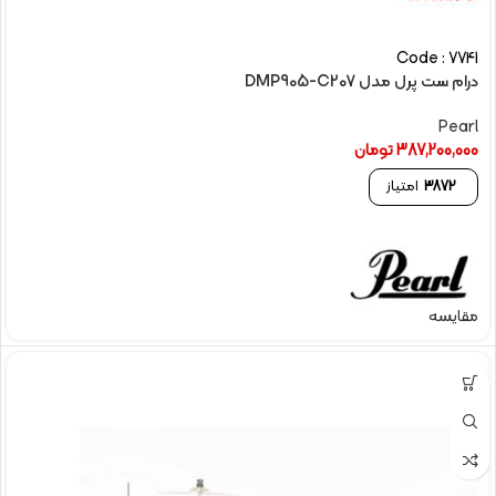
Code : 7741
درام ست پرل مدل DMP905-C207
Pearl
387,200,000
تومان
3872
امتیاز
مقایسه