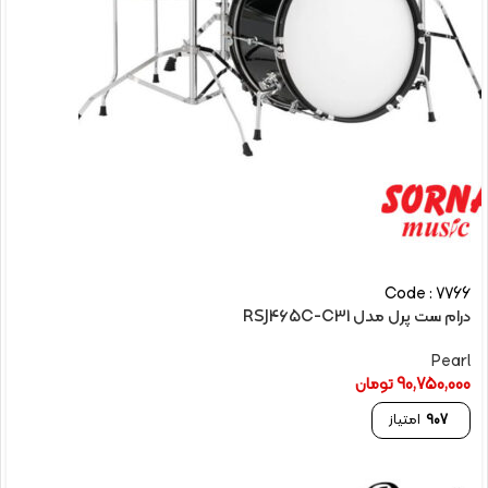
Code : 7766
درام ست پرل مدل RSJ465C-C31
Pearl
90,750,000
تومان
907
امتیاز