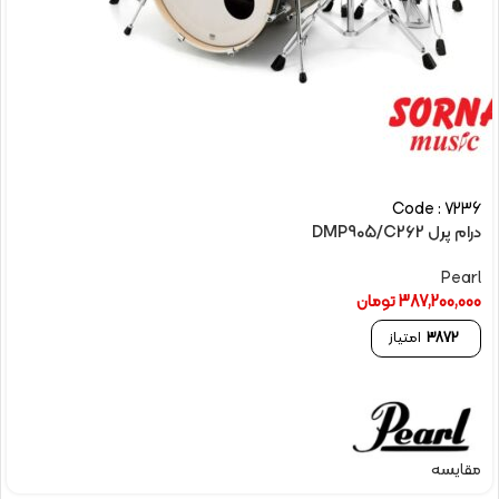
Code : 7236
درام پرل DMP905/C262
Pearl
387,200,000
تومان
3872
امتیاز
مقایسه