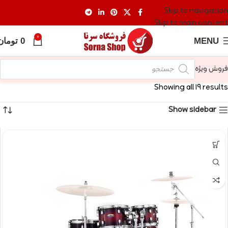
Skip to navigation
Skip to main content
0
MENU
0
تومان
فروش ویژه
Showing all 19 results
Show sidebar