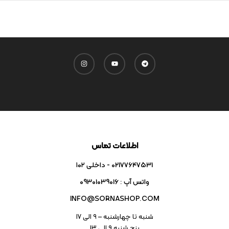
اطلاعات تماس
02177647531 - داخلی ۱۰۲
واتس آپ : 09301039016
INFO@SORNASHOP.COM
شنبه تا چهارشنبه – ۹ الی 17
پنج شنبه ۹ الی 13