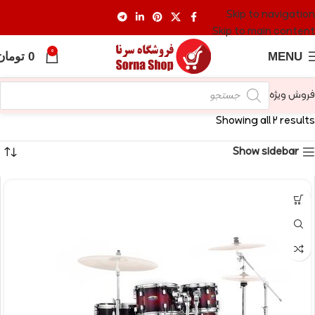
Skip to navigation
Skip to main content
0
MENU
0
تومان
فروش ویژه
Showing all 2 results
Show sidebar