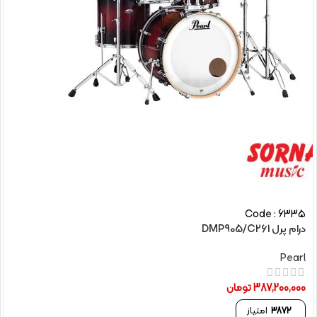
Code : 6335
درام پرل DMP905/C261
Pearl
387,200,000
تومان
3872
امتیاز