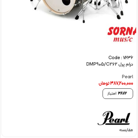
Code : 7236
درام پرل DMP905/C262
Pearl
387,200,000
تومان
3872
امتیاز
مقایسه