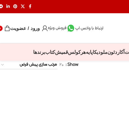
فروش ویژه
ارتباط با واتس اپ
ورود / عضویت
0
ت
آکاردئون
ملودیکا
پایه
هرکولس
قمیش
کتاب
برندها
۲۰
Show