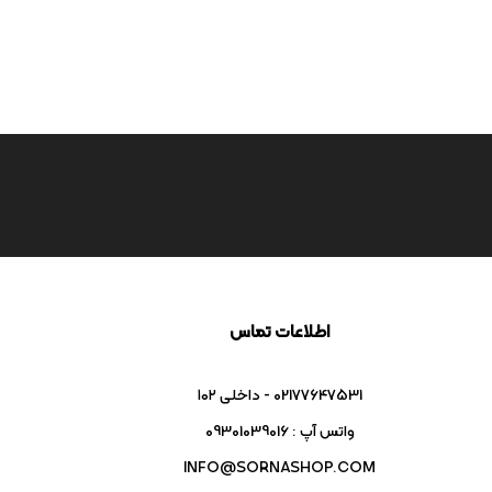
اطلاعات تماس
02177647531 - داخلی ۱۰۲
واتس آپ : 09301039016
INFO@SORNASHOP.COM