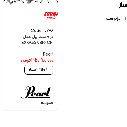
ساز
درام ست
Code : 7748
درام ست پرل مدل
EXX705NBR-C21
Pearl
350,900,000
تومان
3509
امتیاز
مقایسه