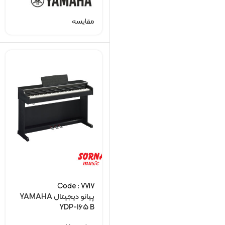
مقایسه
Code : 7717
پیانو دیجیتال YAMAHA
YDP-165 B