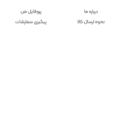
درباره ما
پروفایل من
نحوه ارسال کالا
پیگیری سفارشات
دانستنی ها
علاقه مندی ها
تماس با ما
حساب کاربری
پشتیبانی مشتریان
مشاوره فنی در ساعت کاری انجام میشود.