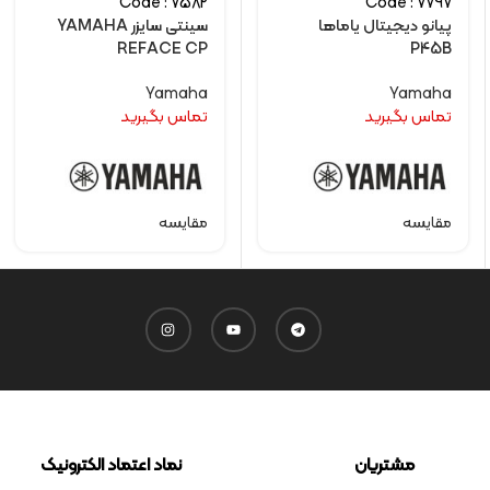
Code : 7582
Code : 7797
پیانو دیجیتال یاماها
سینتی سایزر YAMAHA
REFACE CP
P45B
Yamaha
Yamaha
تماس بگیرید
تماس بگیرید
مقایسه
مقایسه
مشتریان
نماد اعتماد الکترونیک