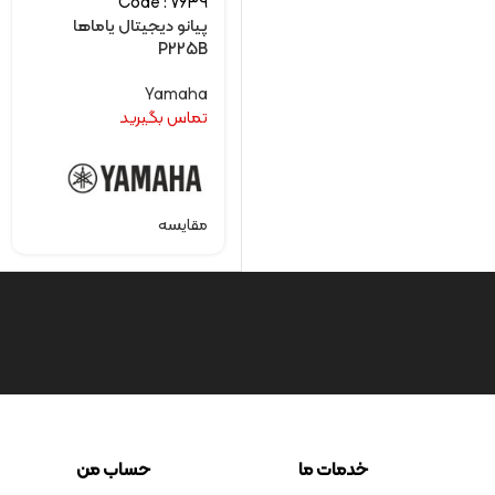
Code : 7639
پیانو دیجیتال یاماها
P225B
Yamaha
تماس بگیرید
مقایسه
خدمات ما
حساب من