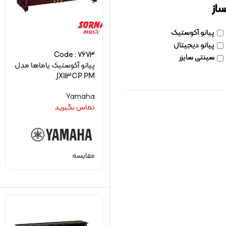
ساز
پیانو آکوستیک
پیانو دیجیتال
Code : 7673
سینتی سایزر
پیانو آکوستیک یاماها مدل
JX113CP PM
Yamaha
تماس بگیرید
مقایسه