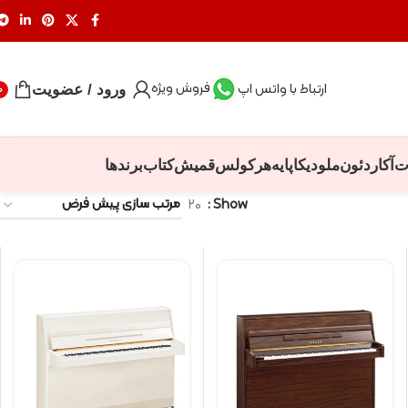
فروش ویژه
ارتباط با واتس اپ
ورود / عضویت
0
ت
آکاردئون
ملودیکا
پایه
هرکولس
قمیش
کتاب
برندها
۲۰
Show