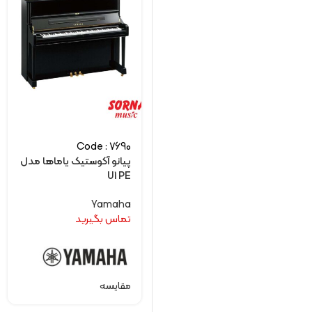
Code : 7690
پیانو آکوستیک یاماها مدل
U1 PE
Yamaha
تماس بگیرید
مقایسه