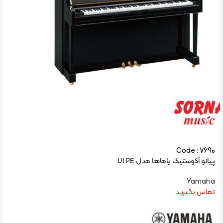
Code : 7690
پیانو آکوستیک یاماها مدل U1 PE
Yamaha
تماس بگیرید