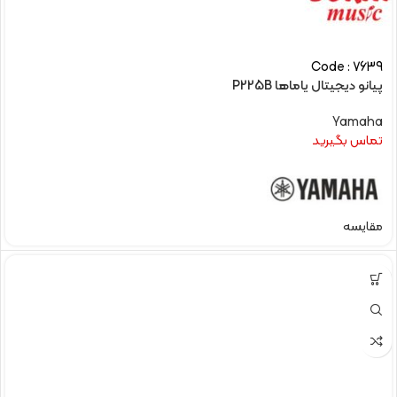
Code : 7639
پیانو دیجیتال یاماها P225B
Yamaha
تماس بگیرید
مقایسه