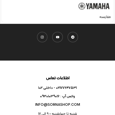
مقایسه
اطلاعات تماس
02177647531 - داخلی ۱۰۲
واتس آپ : 09301039016
INFO@SORNASHOP.COM
شنبه تا چهارشنبه – ۹ الی 17