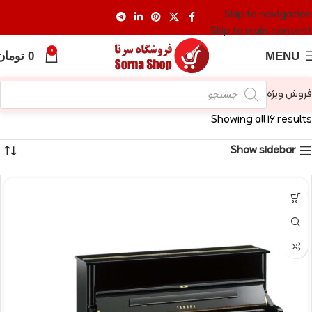
Skip to navigation
Skip to main content
0
MENU
0
تومان
فروش ویژه
Showing all 16 results
Show sidebar