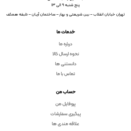
پنج شنبه ۹ الی 13
تهران خیابان انقلاب – بین شریعتی و بهار – ساختمان آریان – طبقه همکف
خدمات ما
درباره ما
نحوه ارسال کالا
دانستنی ها
تماس با ما
حساب من
پروفایل من
پیگیری سفارشات
علاقه مندی ها