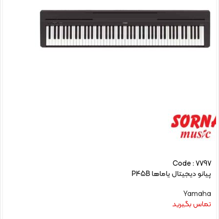
Code : 7797
پیانو دیجیتال یاماها P45B
Yamaha
تماس بگیرید