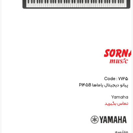
Code : 7725
پیانو دیجیتال یاماها P145B
Yamaha
تماس بگیرید
مقایسه