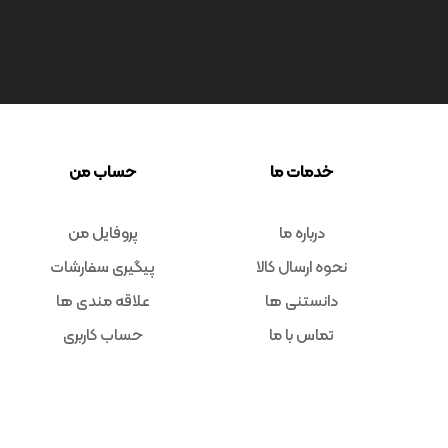
Code : 7639
پیانو دیجیتال یاماها
P225B
Yamaha
تماس بگیرید
1850
امتیاز