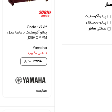
ساز
پیانو آکوستیک
پیانو دیجیتال
Code : 7673
سینتی سایزر
پیانو آکوستیک یاماها مدل
JX113CP PM
Yamaha
تماس بگیرید
13835
امتیاز
مقایسه