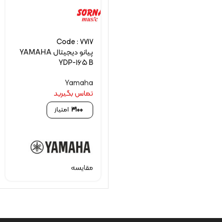
Code : 7717
پیانو دیجیتال YAMAHA
YDP-165 B
Yamaha
تماس بگیرید
3100
امتیاز
مقایسه