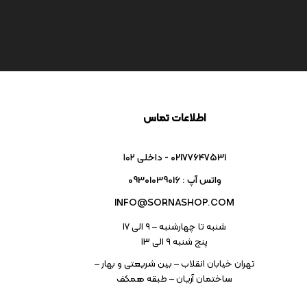
Code : 7638
سینتی سایزر YAMAHA
REFACE DX/E
Yamaha
تماس بگیرید
1235
امتیاز