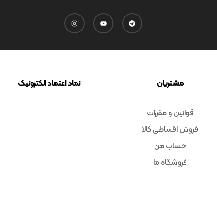
Code : 7582
Code : 7797
پیانو دیجیتال یاماها
سینتی سایزر YAMAHA
REFACE CP
P45B
Yamaha
Yamaha
تماس بگیرید
تماس بگیرید
مقایسه
مقایسه