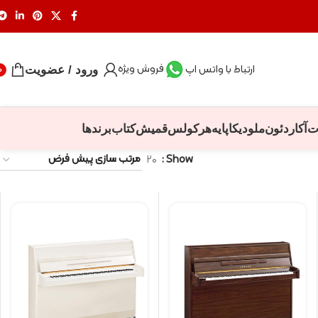
فروش ویژه
ارتباط با واتس اپ
ورود / عضویت
0
ت
آکاردئون
ملودیکا
پایه
هرکولس
قمیش
کتاب
برندها
۲۰
Show