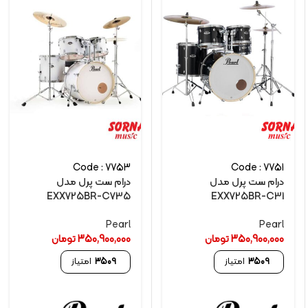
Code : 7753
Code : 7751
درام ست پرل مدل
درام ست پرل مدل
EXX725BR-C735
EXX725BR-C31
Pearl
Pearl
350,900,000
تومان
350,900,000
تومان
3509
امتیاز
3509
امتیاز