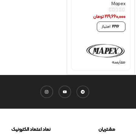
Mapex
219,660,000
تومان
2196
امتیاز
مقایسه
مشتریان
نماد اعتماد الکترونیک