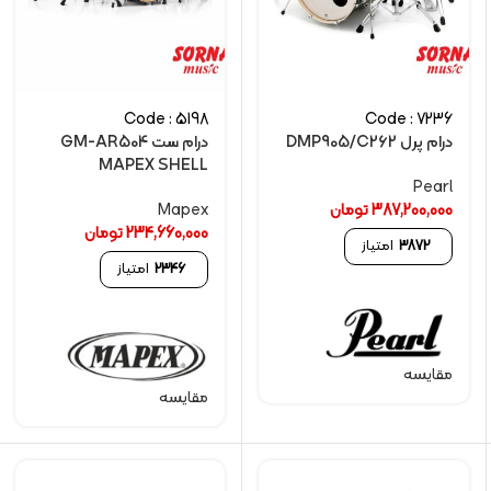
Code : 5198
Code : 7236
درام پرل DMP905/C262
درام ست GM-AR504
MAPEX SHELL
Pearl
387,200,000
تومان
Mapex
234,660,000
تومان
3872
امتیاز
2346
امتیاز
مقایسه
مقایسه