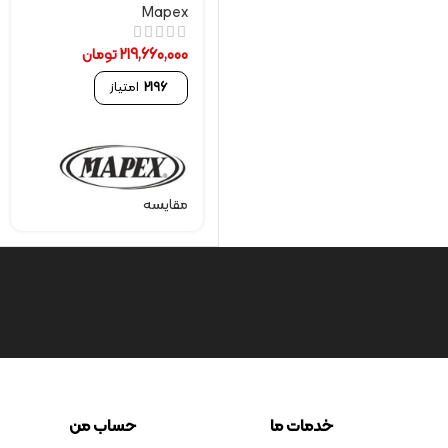
Mapex
219,660,000
تومان
2196
امتیاز
مقایسه
خدمات ما
حساب من