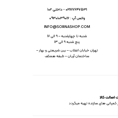
02177647531 - داخلی ۱۰۲
واتس آپ : 09301039016
INFO@SORNASHOP.COM
شنبه تا چهارشنبه – ۹ الی 17
پنج شنبه ۹ الی 13
تهران خیابان انقلاب – بین شریعتی و بهار –
ساختمان آریان – طبقه همکف
اصالت کالا
 کمپانی های سازنده تهیه میگردد