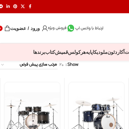
فروش ویژه
ارتباط با واتس اپ
ورود / عضویت
0
ت
آکاردئون
ملودیکا
پایه
هرکولس
قمیش
کتاب
برندها
۲۰
Show