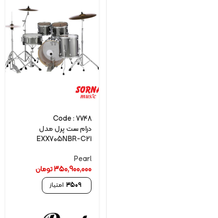
Code : 7748
درام ست پرل مدل
EXX705NBR-C21
Pearl
350,900,000
تومان
3509
امتیاز