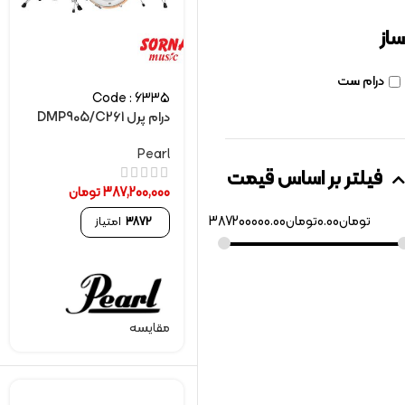
ساز
درام ست
Code : 6335
درام پرل DMP905/C261
Pearl
فیلتر بر اساس قیمت
387,200,000
تومان
تومان
0.00
تومان
387200000.00
3872
امتیاز
مقایسه