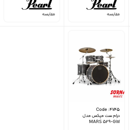
مقایسه
مقایسه
Code : 4745
درام ست مپکس مدل
MARS 529-GW