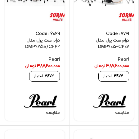
Code : 6069
Code : 7741
درام ست پرل مدل
درام ست پرل مدل
DMP925S/C262
DMP905-C207
Pearl
Pearl
387,200,000
تومان
387,200,000
تومان
3872
امتیاز
3872
امتیاز
مقایسه
مقایسه