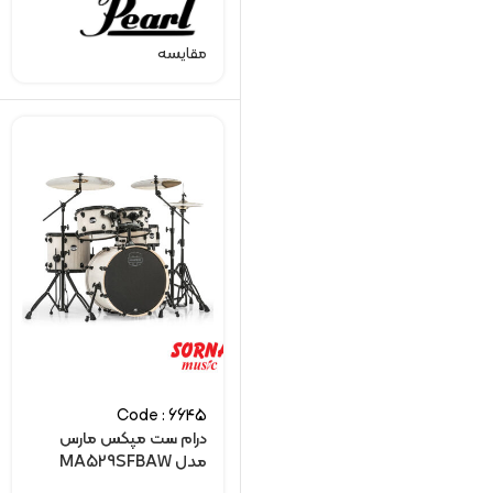
مقایسه
Code : 6645
درام ست مپکس مارس
مدل MA529SFBAW