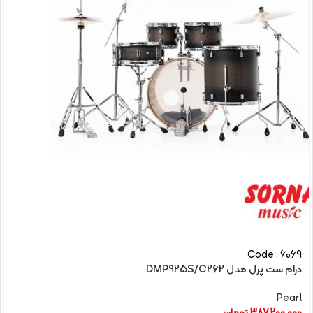
Code : 6069
درام ست پرل مدل DMP925S/C262
Pearl