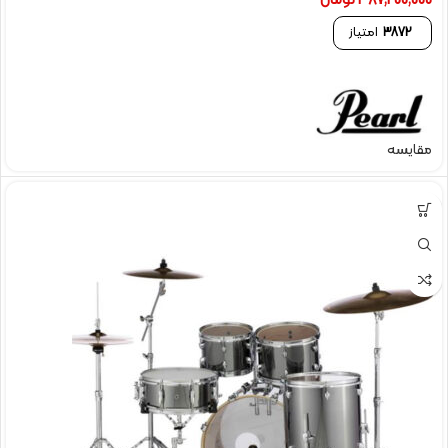
387,200,000
تومان
3872
امتیاز
مقایسه