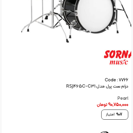
Code : 7766
درام ست پرل مدل RSJ465C-C31
Pearl
90,750,000
تومان
907
امتیاز