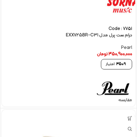
Code : 7751
درام ست پرل مدل EXX725BR-C31
Pearl
350,900,000
تومان
3509
امتیاز
مقایسه