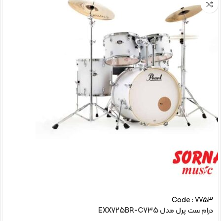
Code : 7753
درام ست پرل مدل EXX725BR-C735