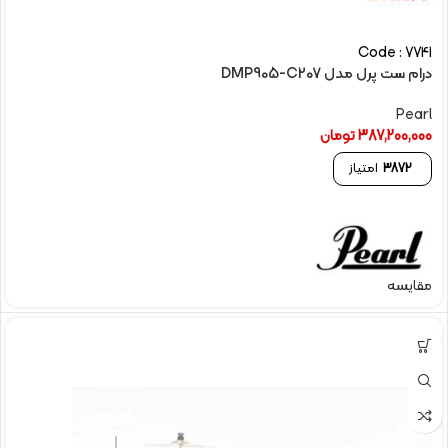
Code : 7741
درام ست پرل مدل DMP905-C207
Pearl
387,200,000
تومان
3872
امتیاز
مقایسه