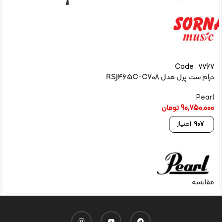
Code : 7767
درام ست پرل مدل RSJ465C-C708
Pearl
90,750,000
تومان
907
امتیاز
مقایسه