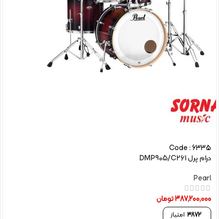
Code : 6335
درام پرل DMP905/C261
Pearl
387,200,000
تومان
3872
امتیاز