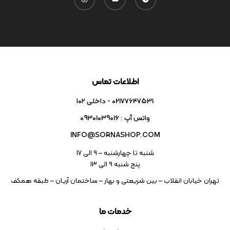
اطلاعات تماس
02177647531 - داخلی ۱۰۲
واتس آپ : 09301039016
INFO@SORNASHOP.COM
شنبه تا چهارشنبه – ۹ الی 17
پنج شنبه ۹ الی 13
تهران خیابان انقلاب – بین شریعتی و بهار – ساختمان آریان – طبقه همکف
خدمات ما