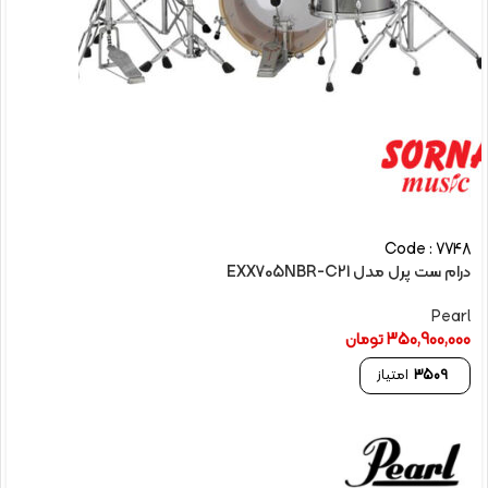
Code : 7748
درام ست پرل مدل EXX705NBR-C21
Pearl
350,900,000
تومان
3509
امتیاز