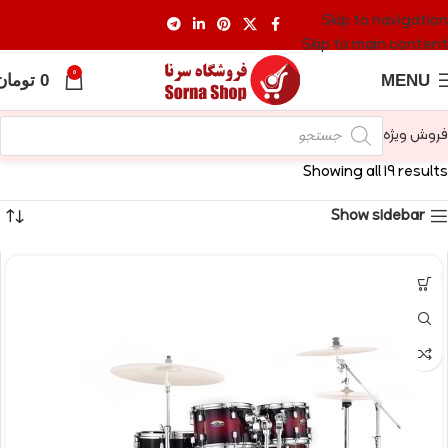
Skip to navigation
Skip to main content
0
MENU
0
تومان
فروش ویژه
Showing all 19 results
Show sidebar