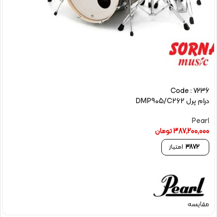
Code : 7236
درام پرل DMP905/C262
Pearl
387,200,000
تومان
3872
امتیاز
مقایسه