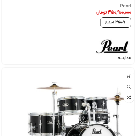
Pearl
350,900,000
تومان
3509
امتیاز
مقایسه