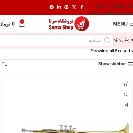
Skip to navigation
Skip to main content
0
MENU
0
تومان
فروش ویژه
Showing all 4 results
Show sidebar