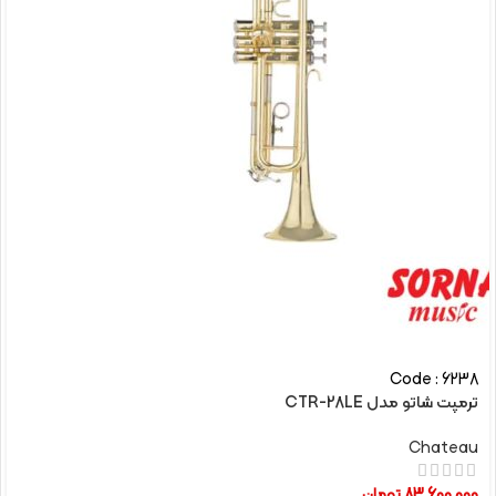
Code : 6238
ترمپت شاتو مدل CTR-28LE
Chateau
83,600,000
تومان