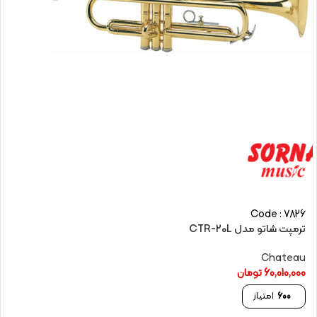
Code : 7826
ترمپت شاتو مدل CTR-20L
Chateau
60,010,000
تومان
600
امتیاز