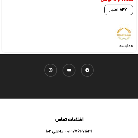
836
امتیاز
مقایسه
اطلاعات تماس
02177647531 - داخلی ۱۰۲