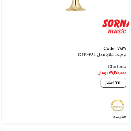
Code : 7827
ترمپت شاتو مدل CTR-28L
Chateau
77,170,000
تومان
771
امتیاز
مقایسه