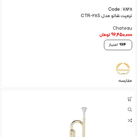
Code : 7828
ترمپت شاتو مدل CTR-28S
Chateau
96,450,000
تومان
964
امتیاز
مقایسه