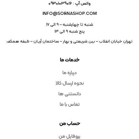
واتس آپ : 09301039016
INFO@SORNASHOP.COM
شنبه تا چهارشنبه – ۹ الی 17
پنج شنبه ۹ الی 13
تهران خیابان انقلاب – بین شریعتی و بهار – ساختمان آریان – طبقه همکف
خدمات ما
درباره ما
نحوه ارسال کالا
دانستنی ها
تماس با ما
حساب من
پروفایل من