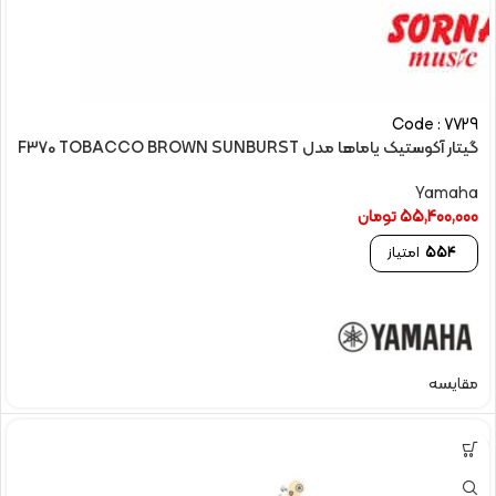
Code : 7729
گیتار آکوستیک یاماها مدل F370 TOBACCO BROWN SUNBURST
Yamaha
55,400,000
تومان
554
امتیاز
مقایسه