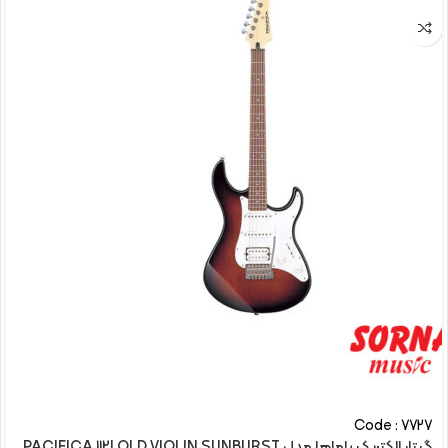
Code : 7727
گیتار الکتريک یاماها مدل PACIFICA 112J OLD VIOLIN SUNBURST