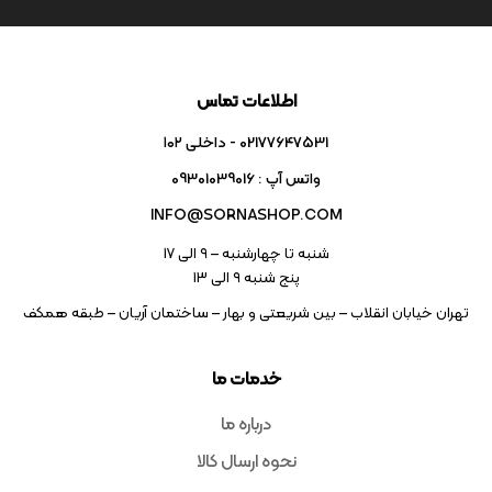
اطلاعات تماس
02177647531 - داخلی ۱۰۲
واتس آپ : 09301039016
INFO@SORNASHOP.COM
شنبه تا چهارشنبه – ۹ الی 17
پنج شنبه ۹ الی 13
تهران خیابان انقلاب – بین شریعتی و بهار – ساختمان آریان – طبقه همکف
خدمات ما
درباره ما
نحوه ارسال کالا