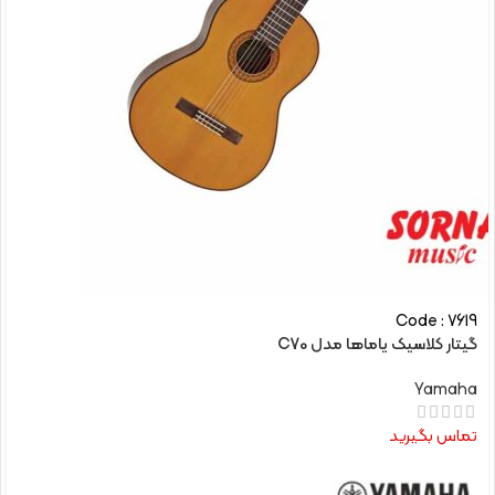
Code : 7619
گیتار کلاسیک یاماها مدل C70
Yamaha
تماس بگیرید