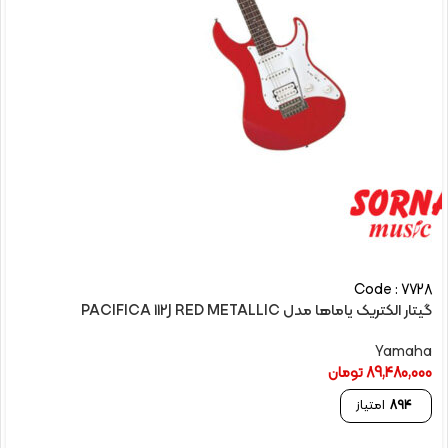
Code : 7728
گیتار الکتريک یاماها مدل PACIFICA 112J RED METALLIC
Yamaha
89,480,000
تومان
894
امتیاز