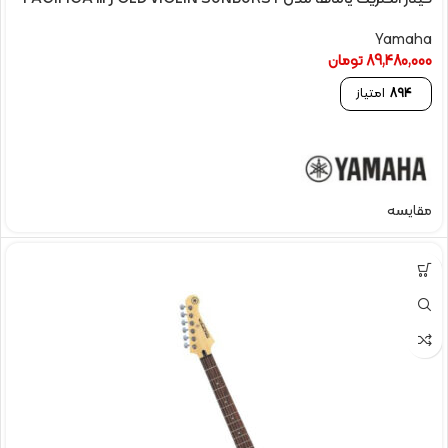
Yamaha
89,480,000
تومان
894
امتیاز
مقایسه