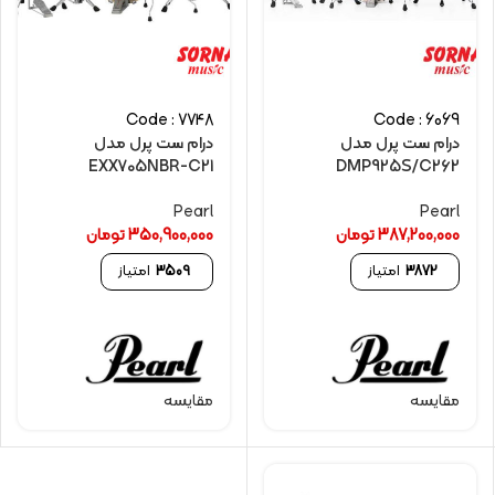
Code : 7748
Code : 6069
درام ست پرل مدل
درام ست پرل مدل
EXX705NBR-C21
DMP925S/C262
Pearl
Pearl
387,200,000
تومان
350,900,000
تومان
3872
امتیاز
3509
امتیاز
مقایسه
مقایسه