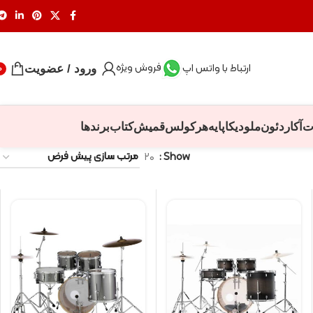
فروش ویژه
ارتباط با واتس اپ
ورود / عضویت
0
ت
آکاردئون
ملودیکا
پایه
هرکولس
قمیش
کتاب
برندها
۲۰
Show