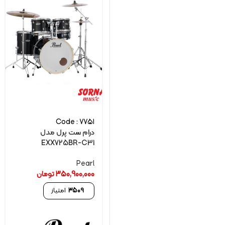
Code : 7751
درام ست پرل مدل
EXX725BR-C31
Pearl
350,900,000
تومان
3509
امتیاز