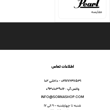
مقایسه
اطلاعات تماس
02177647531 - داخلی ۱۰۲
واتس آپ : 09301039016
INFO@SORNASHOP.COM
شنبه تا چهارشنبه – ۹ الی 17