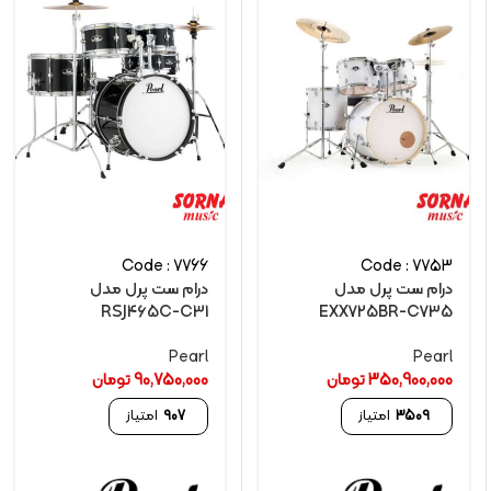
Code : 7766
Code : 7753
درام ست پرل مدل
درام ست پرل مدل
RSJ465C-C31
EXX725BR-C735
Pearl
Pearl
350,900,000
تومان
90,750,000
تومان
3509
امتیاز
907
امتیاز