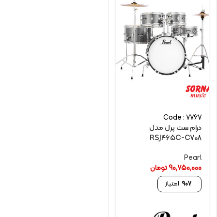
Code : 7767
درام ست پرل مدل
RSJ465C-C708
Pearl
90,750,000
تومان
907
امتیاز