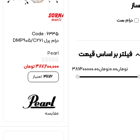
ساز
درام ست
Code : 6335
درام پرل DMP905/C261
فیلتر بر اساس قیمت
Pearl
387,200,000
تومان
تومان
0.00
تومان
387200000.00
3872
امتیاز
مقایسه