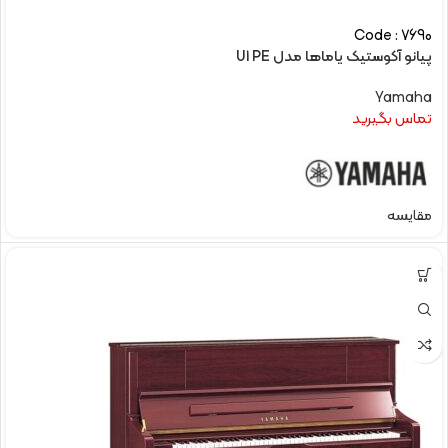
Code : 7690
پیانو آکوستیک یاماها مدل U1 PE
Yamaha
تماس بگیرید
مقایسه