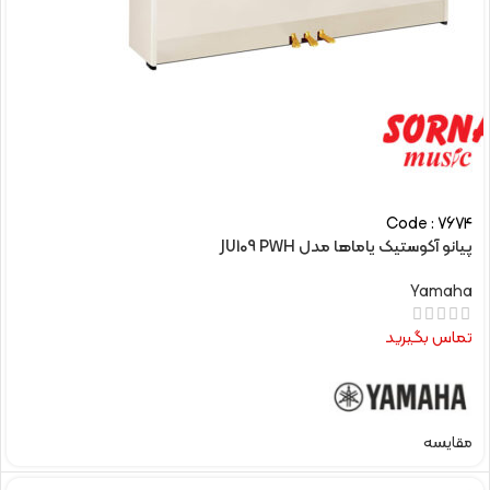
Code : 7674
پیانو آکوستیک یاماها مدل JU109 PWH
Yamaha
تماس بگیرید
مقایسه