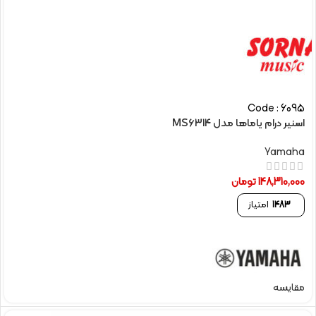
Code : 6095
اسنیر درام یاماها مدل MS6314
Yamaha
148,310,000
تومان
1483
امتیاز
مقایسه