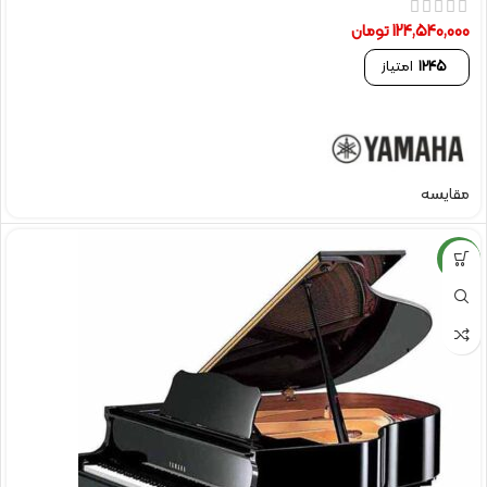
124,540,000
تومان
1245
امتیاز
مقایسه
NEW