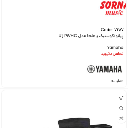
Code : 7687
پیانو آکوستیک یاماها مدل U1J PWHC
Yamaha
تماس بگیرید
مقایسه