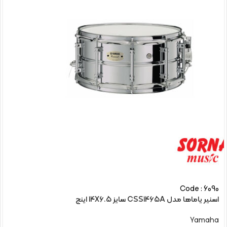
Code : 6090
اسنیر یاماها مدل CSS1465A سایز 14X6.5 اینچ
Yamaha