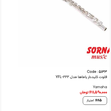
Code : 5133
فلوت کلیددار یاماها مدل YFL-222
Yamaha
168,590,000
تومان
1685
امتیاز