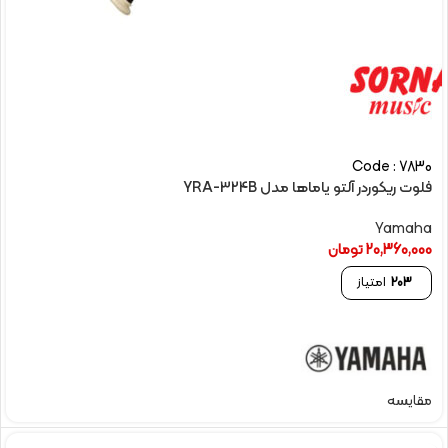
Code : 7830
فلوت ریکوردر آلتو یاماها مدل YRA-324B
Yamaha
20,360,000
تومان
203
امتیاز
مقایسه