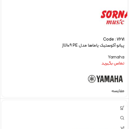
Code : 7671
پیانو آکوستیک یاماها مدل JU109 PE
Yamaha
تماس بگیرید
مقایسه