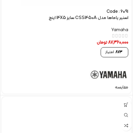
Code : 6091
اسنیر یاماها مدل CSS1450A سایز 14X5 اینچ
Yamaha
87,360,000
تومان
873
امتیاز
مقایسه