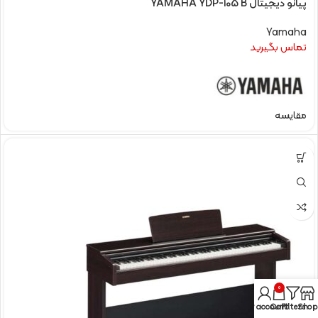
پیانو دیجیتال YAMAHA YDP-105 B
Yamaha
تماس بگیرید
مقایسه
0
My account
Cart
Filters
Shop