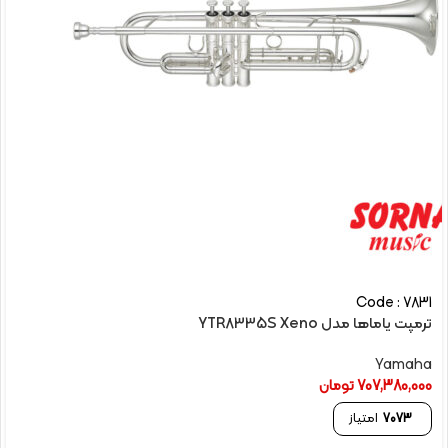
Code : 7831
ترمپت یاماها مدل YTR8335S Xeno
Yamaha
707,380,000
تومان
7073
امتیاز