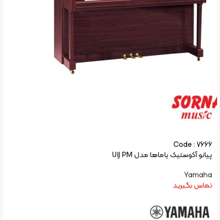
Code : 7666
پیانو آکوستیک یاماها مدل U1J PM
Yamaha
تماس بگیرید