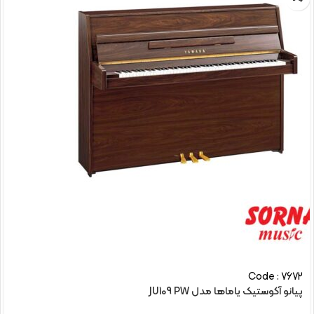
Code : 7672
پیانو آکوستیک یاماها مدل JU109 PW