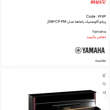
Code : 7673
پیانو آکوستیک یاماها مدل JX113CP PM
Yamaha
تماس بگیرید
مقایسه